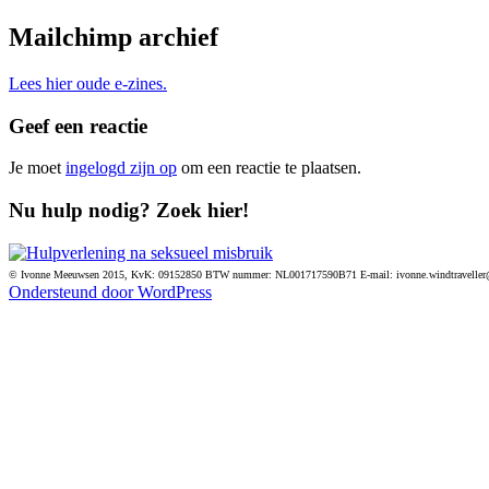
Mailchimp archief
Lees hier oude e-zines.
Geef een reactie
Je moet
ingelogd zijn op
om een reactie te plaatsen.
Nu hulp nodig? Zoek hier!
© Ivonne Meeuwsen 2015, KvK: 09152850 BTW nummer: NL001717590B71 E-mail: ivonne.windtravelle
Ondersteund door WordPress