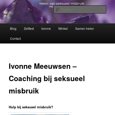
Spring
Het trauma voorbij!
naar
Zoek
de
primaire
Helen van seksueel misbruik
inhoud
Hoofdmenu
Blog
Zelftest
Ivonne
Winkel
Samen helen
Contact
Ivonne Meeuwsen –
Coaching bij seksueel
misbruik
Hulp bij seksueel misbruik?