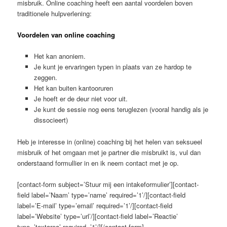
misbruik. Online coaching heeft een aantal voordelen boven
traditionele hulpverlening:
Voordelen van online coaching
Het kan anoniem.
Je kunt je ervaringen typen in plaats van ze hardop te
zeggen.
Het kan buiten kantooruren
Je hoeft er de deur niet voor uit.
Je kunt de sessie nog eens teruglezen (vooral handig als je
dissocieert)
Heb je interesse in (online) coaching bij het helen van seksueel
misbruik of het omgaan met je partner die misbruikt is, vul dan
onderstaand formullier in en ik neem contact met je op.
[contact-form subject=’Stuur mij een intakeformulier’][contact-
field label=’Naam’ type=’name’ required=’1’/][contact-field
label=’E-mail’ type=’email’ required=’1’/][contact-field
label=’Website’ type=’url’/][contact-field label=’Reactie’
type=’textarea’ required=’1’/][/contact-form]