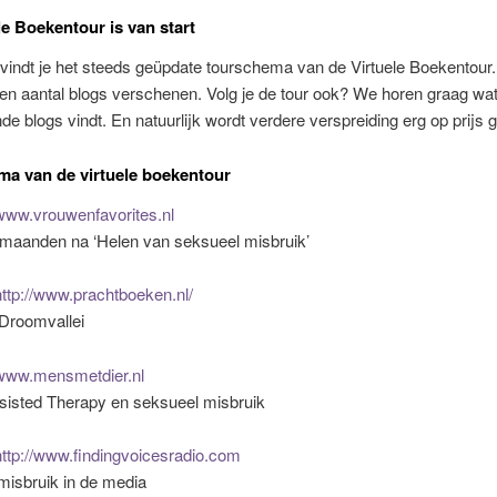
le Boekentour is van start
vindt je het steeds geüpdate tourschema van de Virtuele Boekentour.
 een aantal blogs verschenen. Volg je de tour ook? We horen graag wat
nde blogs vindt. En natuurlijk wordt verdere verspreiding erg op prijs g
a van de virtuele boekentour
www.vrouwenfavorites.nl
 maanden na ‘Helen van seksueel misbruik’
http://www.prachtboeken.nl/
 Droomvallei
www.mensmetdier.nl
sisted Therapy en seksueel misbruik
http://www.findingvoicesradio.com
misbruik in de media