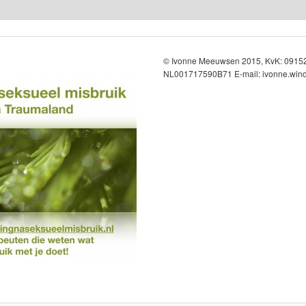
© Ivonne Meeuwsen 2015, KvK: 091
NL001717590B71 E-mail: ivonne.wind