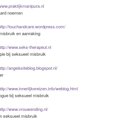
www.praktijkmanipura.nl
aard noemen
http://touchandcare.wordpress.com/
misbruik en aanraking
http://www.seks-therapeut.nl
ie bij seksueel misbruik
ttp://angelssiteblog.blogspot.nl/
er
http://www.innerlijkereizen.info/weblog.html
ogue bij seksueel misbruik
ttp://www.vrouwending.nl/
en seksueel misbruik