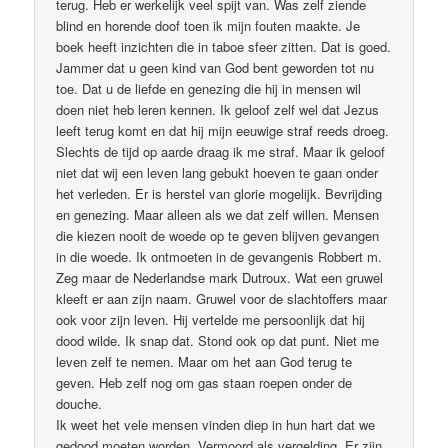
terug. Heb er werkelijk veel spijt van. Was zelf ziende
blind en horende doof toen ik mijn fouten maakte. Je
boek heeft inzichten die in taboe sfeer zitten. Dat is goed.
Jammer dat u geen kind van God bent geworden tot nu
toe. Dat u de liefde en genezing die hij in mensen wil
doen niet heb leren kennen. Ik geloof zelf wel dat Jezus
leeft terug komt en dat hij mijn eeuwige straf reeds droeg.
Slechts de tijd op aarde draag ik me straf. Maar ik geloof
niet dat wij een leven lang gebukt hoeven te gaan onder
het verleden. Er is herstel van glorie mogelijk. Bevrijding
en genezing. Maar alleen als we dat zelf willen. Mensen
die kiezen nooit de woede op te geven blijven gevangen
in die woede. Ik ontmoeten in de gevangenis Robbert m.
Zeg maar de Nederlandse mark Dutroux. Wat een gruwel
kleeft er aan zijn naam. Gruwel voor de slachtoffers maar
ook voor zijn leven. Hij vertelde me persoonlijk dat hij
dood wilde. Ik snap dat. Stond ook op dat punt. Niet me
leven zelf te nemen. Maar om het aan God terug te
geven. Heb zelf nog om gas staan roepen onder de
douche.
Ik weet het vele mensen vinden diep in hun hart dat we
gedood moeten worden. Vermoord als vergelding. Er zijn