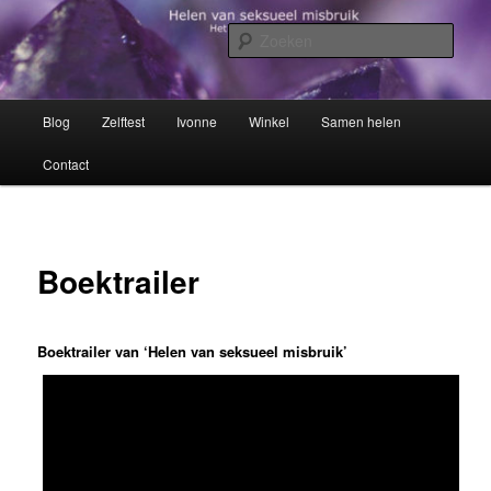
Spring
Het trauma voorbij!
naar
Zoek
de
primaire
Helen van seksueel misbruik
inhoud
Hoofdmenu
Blog
Zelftest
Ivonne
Winkel
Samen helen
Contact
Boektrailer
Boektrailer van ‘Helen van seksueel misbruik’