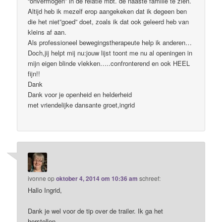
“onvermogen” in de relatie mbt. de naaste familie te zien.
Altijd heb ik mezelf erop aangekeken dat ik degeen ben
die het niet”goed” doet, zoals ik dat ook geleerd heb van
kleins af aan.
Als professioneel bewegingstherapeute help ik anderen…
Doch,jij helpt mij nu:jouw lijst toont me nu al openingen in
mijn eigen blinde vlekken…..confronterend en ook HEEL
fijn!!
Dank
Dank voor je openheid en helderheid
met vriendelijke dansante groet,ingrid
ivonne
op
oktober 4, 2014 om 10:36 am
schreef:
Hallo Ingrid,
Dank je wel voor de tip over de trailer. Ik ga het
herstellen.