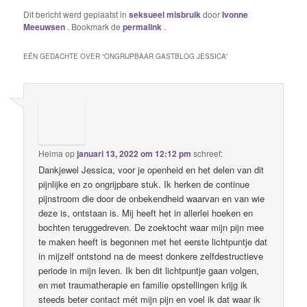
Dit bericht werd geplaatst in
seksueel misbruik
door
Ivonne
Meeuwsen
. Bookmark de
permalink
.
EÉN GEDACHTE OVER “
ONGRIJPBAAR GASTBLOG JESSICA
”
Helma
op
januari 13, 2022 om 12:12 pm
schreef:
Dankjewel Jessica, voor je openheid en het delen van dit
pijnlijke en zo ongrijpbare stuk. Ik herken de continue
pijnstroom die door de onbekendheid waarvan en van wie
deze is, ontstaan is. Mij heeft het in allerlei hoeken en
bochten teruggedreven. De zoektocht waar mijn pijn mee
te maken heeft is begonnen met het eerste lichtpuntje dat
in mijzelf ontstond na de meest donkere zelfdestructieve
periode in mijn leven. Ik ben dit lichtpuntje gaan volgen,
en met traumatherapie en familie opstellingen krijg ik
steeds beter contact mét mijn pijn en voel ik dat waar ik