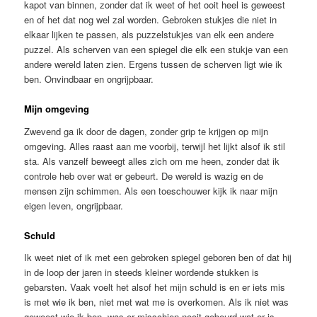
kapot van binnen, zonder dat ik weet of het ooit heel is geweest
en of het dat nog wel zal worden. Gebroken stukjes die niet in
elkaar lijken te passen, als puzzelstukjes van elk een andere
puzzel. Als scherven van een spiegel die elk een stukje van een
andere wereld laten zien. Ergens tussen de scherven ligt wie ik
ben. Onvindbaar en ongrijpbaar.
Mijn omgeving
Zwevend ga ik door de dagen, zonder grip te krijgen op mijn
omgeving. Alles raast aan me voorbij, terwijl het lijkt alsof ik stil
sta. Als vanzelf beweegt alles zich om me heen, zonder dat ik
controle heb over wat er gebeurt. De wereld is wazig en de
mensen zijn schimmen. Als een toeschouwer kijk ik naar mijn
eigen leven, ongrijpbaar.
Schuld
Ik weet niet of ik met een gebroken spiegel geboren ben of dat hij
in de loop der jaren in steeds kleiner wordende stukken is
gebarsten. Vaak voelt het alsof het mijn schuld is en er iets mis
is met wie ik ben, niet met wat me is overkomen. Als ik niet was
geweest wie ik ben, was er misschien nooit gebeurd wat er is