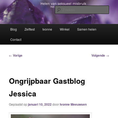
Spring
Het trauma voorbij!
naar
Zoek
de
primaire
Helen van seksueel misbruik
inhoud
Hoofdmenu
Blog
Zelftest
Ivonne
Winkel
Samen helen
Contact
Bericht
←
Vorige
Volgende
→
navigatie
Ongrijpbaar Gastblog
Jessica
Geplaatst op
januari 10, 2022
door
Ivonne Meeuwsen