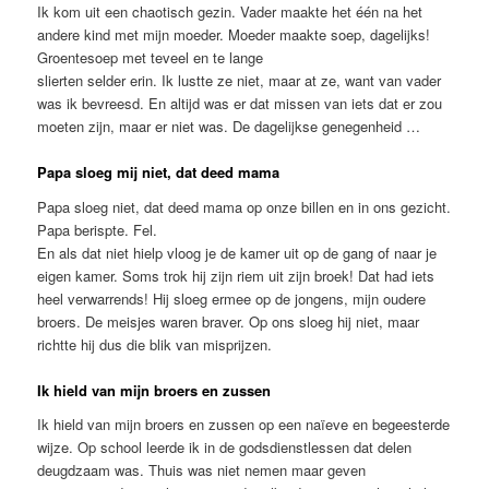
Ik kom uit een chaotisch gezin. Vader maakte het één na het
andere kind met mijn moeder. Moeder maakte soep, dagelijks!
Groentesoep met teveel en te lange
slierten selder erin. Ik lustte ze niet, maar at ze, want van vader
was ik bevreesd. En altijd was er dat missen van iets dat er zou
moeten zijn, maar er niet was. De dagelijkse genegenheid …
Papa sloeg mij niet, dat deed mama
Papa sloeg niet, dat deed mama op onze billen en in ons gezicht.
Papa berispte. Fel.
En als dat niet hielp vloog je de kamer uit op de gang of naar je
eigen kamer. Soms trok hij zijn riem uit zijn broek! Dat had iets
heel verwarrends! Hij sloeg ermee op de jongens, mijn oudere
broers. De meisjes waren braver. Op ons sloeg hij niet, maar
richtte hij dus die blik van misprijzen.
Ik hield van mijn broers en zussen
Ik hield van mijn broers en zussen op een naïeve en begeesterde
wijze. Op school leerde ik in de godsdienstlessen dat delen
deugdzaam was. Thuis was niet nemen maar geven