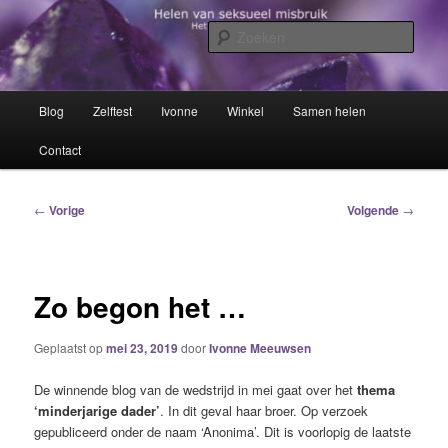
Spring
Het trauma voorbij!
naar
Zoek
de
primaire
Helen van seksueel misbruik
inhoud
Hoofdmenu
Blog
Zelftest
Ivonne
Winkel
Samen helen
Contact
Bericht
←
Vorige
Volgende
→
navigatie
Zo begon het …
Geplaatst op
mei 23, 2019
door
Ivonne Meeuwsen
De winnende blog van de wedstrijd in mei gaat over het
thema
‘minderjarige dader’
. In dit geval haar broer. Op verzoek
gepubliceerd onder de naam ‘Anonima’. Dit is voorlopig de laatste