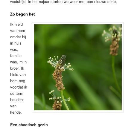
wedstrijd. In het najaar starten we weer met een nieuwe serie.
Zo begon het
Ik hield
van hem
omdat hij
in huis
was,
familie
was, mijn
broer. Ik
hield van
hem nog
voordat ik
de term
houden
van
kende.
Een chaotisch gezin