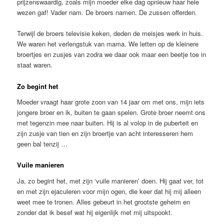
prijzenswaardig, zoals mijn moeder elke dag opnieuw haar hele
wezen gaf! Vader nam. De broers namen. De zussen offerden.
Terwijl de broers televisie keken, deden de meisjes werk in huis.
We waren het verlengstuk van mama. We letten op de kleinere
broertjes en zusjes van zodra we daar ook maar een beetje toe in
staat waren.
Zo begint het
Moeder vraagt haar grote zoon van 14 jaar om met ons, mijn iets
jongere broer en ik, buiten te gaan spelen. Grote broer neemt ons
met tegenzin mee naar buiten. Hij is al volop in de puberteit en
zijn zusje van tien en zijn broertje van acht interesseren hem
geen bal tenzij …
Vuile manieren
Ja, zo begint het, met zijn ‘vuile manieren’ doen. Hij gaat ver, tot
en met zijn ejaculeren voor mijn ogen, die keer dat hij mij alleen
weet mee te tronen. Alles gebeurt in het grootste geheim en
zonder dat ik besef wat hij eigenlijk met mij uitspookt.