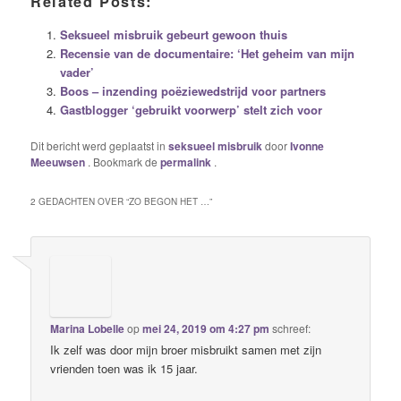
Related Posts:
Seksueel misbruik gebeurt gewoon thuis
Recensie van de documentaire: ‘Het geheim van mijn
vader’
Boos – inzending poëziewedstrijd voor partners
Gastblogger ‘gebruikt voorwerp’ stelt zich voor
Dit bericht werd geplaatst in
seksueel misbruik
door
Ivonne
Meeuwsen
. Bookmark de
permalink
.
2 GEDACHTEN OVER “
ZO BEGON HET …
”
Marina Lobelle
op
mei 24, 2019 om 4:27 pm
schreef:
Ik zelf was door mijn broer misbruikt samen met zijn
vrienden toen was ik 15 jaar.