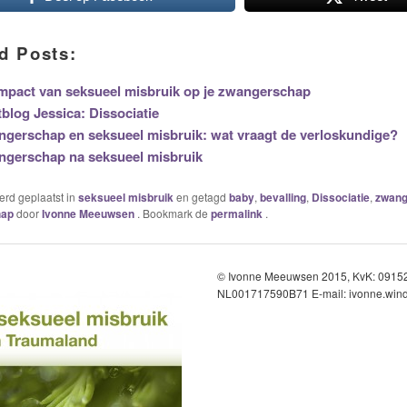
d Posts:
mpact van seksueel misbruik op je zwangerschap
blog Jessica: Dissociatie
gerschap en seksueel misbruik: wat vraagt de verloskundige?
ngerschap na seksueel misbruik
werd geplaatst in
seksueel misbruik
en getagd
baby
,
bevalling
,
Dissociatie
,
zwang
hap
door
Ivonne Meeuwsen
. Bookmark de
permalink
.
© Ivonne Meeuwsen 2015, KvK: 091
NL001717590B71 E-mail: ivonne.wind