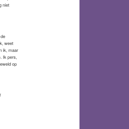
 niet
 de
k, weet
n ik, maar
. Ik pers,
geweld op
d