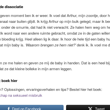
de dissociatie
even moment ben ik er weer. Ik voel dat Arthur, mijn zoontje, door h
naal naar buiten glijdt. Ik krijg Arthur op mijn buik gelegd, maar ik be
it onder de smurrie, dat had ik niet verwacht. Ze halen hem weg om
Ik word naar een andere ruimte gebracht, omdat ze in de gaten wille
 bloeding krijg. Heel alleen lig ik daar. Ik hoor de hele tijd een baby hu
at mijn baby is.
‘Waarom brengen ze hem niet?’
denk ik. Ik voel me d
 ze me halen en geven ze mij de baby in handen. Dat is een heel bi
t ze dat kleine bolleke in mijn armen leggen.
t boek hier
? Oplossingen, ervaringsverhalen en tips? Bestel hier het boek:
hap na seksueel misbruik
Deel op Facebook
Tweet