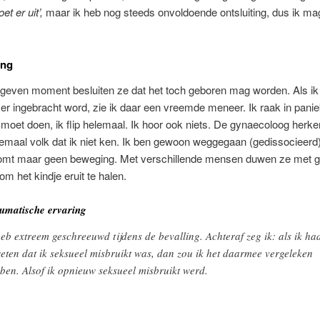
t er uit’,
maar ik heb nog steeds onvoldoende ontsluiting, dus ik mag
ing
geven moment besluiten ze dat het toch geboren mag worden. Als ik
r ingebracht word, zie ik daar een vreemde meneer. Ik raak in panie
k moet doen, ik flip helemaal. Ik hoor ook niets. De gynaecoloog herke
llemaal volk dat ik niet ken. Ik ben gewoon weggegaan (gedissocieerd)
omt maar geen beweging. Met verschillende mensen duwen ze met 
om het kindje eruit te halen.
umatische ervaring
heb extreem geschreeuwd tijdens de bevalling. Achteraf zeg ik: als ik ha
eten dat ik seksueel misbruikt was, dan zou ik het daarmee vergeleken
ben. Alsof ik opnieuw seksueel misbruikt werd.