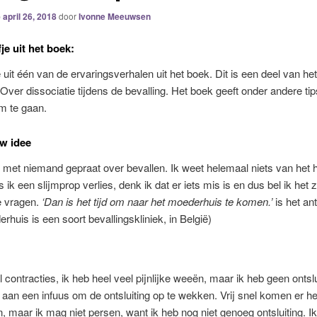
p
april 26, 2018
door
Ivonne Meeuwsen
je uit het boek:
 uit één van de ervaringsverhalen uit het boek. Dit is een deel van he
 Over dissociatie tijdens de bevalling. Het boek geeft onder andere ti
m te gaan.
w idee
 met niemand gepraat over bevallen. Ik weet helemaal niets van het 
s ik een slijmprop verlies, denk ik dat er iets mis is en dus bel ik het 
e vragen.
‘Dan is het tijd om naar het moederhuis te komen.’
is het an
rhuis is een soort bevallingskliniek, in België)
l contracties, ik heb heel veel pijnlijke weeën, maar ik heb geen ontslu
 aan een infuus om de ontsluiting op te wekken. Vrij snel komen er he
 maar ik mag niet persen, want ik heb nog niet genoeg ontsluiting. Ik