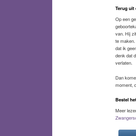
Terug uit 
Op een geg
geboorteka
van. Hij z
te maken. 
dat ik geen
denk dat d
verlaten.
Dan komen
moment, da
Bestel he
Meer lezen
Zwangersc