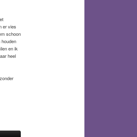
et
n er vies
 hem schoon
n houden
ilen en ik
aar heel
jzonder