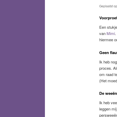
Geplaatst o
Voorproef
Een stukje
van
Mimi
.
hiermee o
Geen flau
Ik heb nog
proces. Al
om raad t
(Het moede
De weeën
Ik heb vee
leggen mij
persweeën,