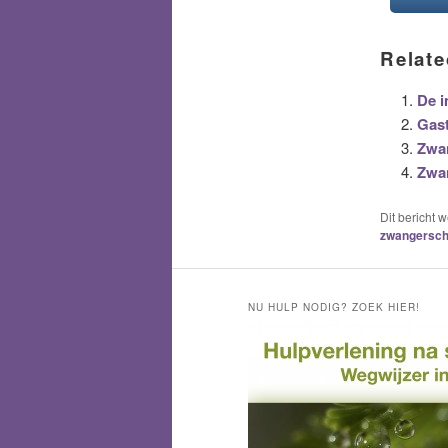
Relate
De i
Gast
Zwan
Zwa
Dit bericht 
zwangersc
NU HULP NODIG? ZOEK HIER!