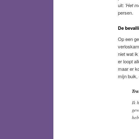
uit:
‘Het moe
persen.
De bevall
Op een ge
verloskame
niet wat i
er loopt a
maar er k
mijn buik, 
Tra
Ik 
gew
heb