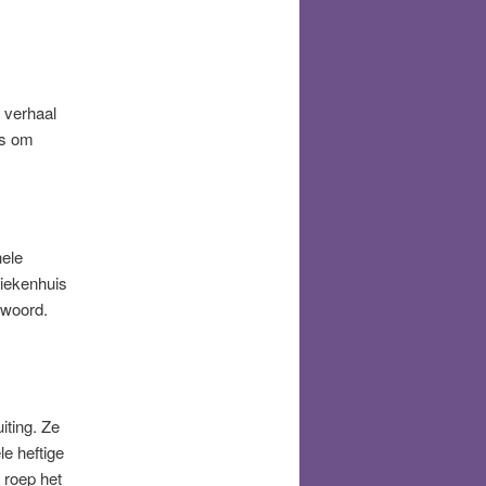
t verhaal
ps om
hele
ziekenhuis
twoord.
iting. Ze
le heftige
 roep het