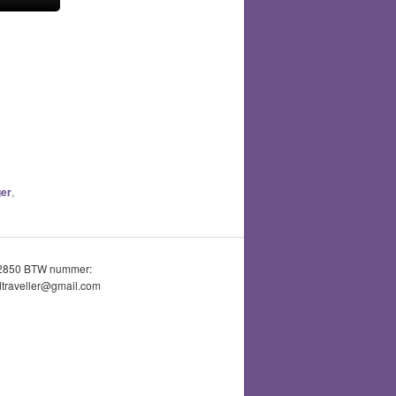
er
,
52850 BTW nummer:
traveller@gmail.com