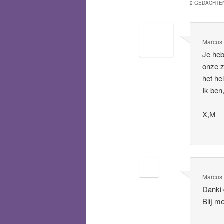
2 GEDACHTEN
Marcus
Je heb
onze z
het he
Ik ben,
X,M
Marcus
Danki 
Blij m