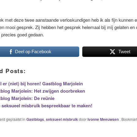
k met deze twee aanstaande verloskundigen heb ik als fijn kunnen e
n mooi gesprek. Zij hebben het gesprek helemaal bij mij gelaten en 
 precies goed gedaan.
Deel op Facebook
Tweet
d Posts:
il er (niet) bij horen! Gastblog Marjolein
blog Marjolein: Het zwijgen doorbreken
blog Marjolein: De reünie
 seksueel misbruik bespreekbaar te maken!
werd geplaatst in
Gastblogs
,
seksueel misbruik
door
Ivonne Meeuwsen
. Bookmar