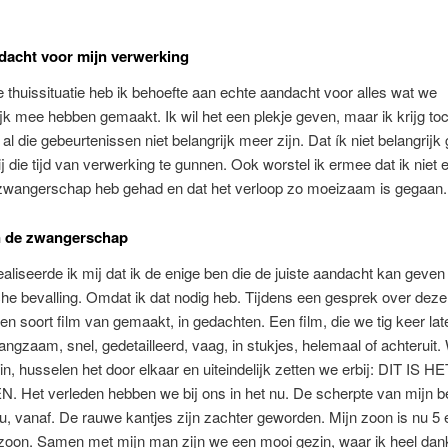
acht voor mijn verwerking
e thuissituatie heb ik behoefte aan echte aandacht voor alles wat we
k mee hebben gemaakt. Ik wil het een plekje geven, maar ik krijg toc
 al die gebeurtenissen niet belangrijk meer zijn. Dat ík niet belangrij
 die tijd van verwerking te gunnen. Ook worstel ik ermee dat ik niet
 zwangerschap heb gehad en dat het verloop zo moeizaam is gegaan.
n de zwangerschap
aliseerde ik mij dat ik de enige ben die de juiste aandacht kan geven
he bevalling. Omdat ik dat nodig heb. Tijdens een gesprek over deze
een soort film van gemaakt, in gedachten. Een film, die we tig keer lat
langzaam, snel, gedetailleerd, vaag, in stukjes, helemaal of achteruit.
in, husselen het door elkaar en uiteindelijk zetten we erbij: DIT IS HE
Het verleden hebben we bij ons in het nu. De scherpte van mijn bev
 nu, vanaf. De rauwe kantjes zijn zachter geworden. Mijn zoon is nu 5 e
zoon. Samen met mijn man zijn we een mooi gezin, waar ik heel dan