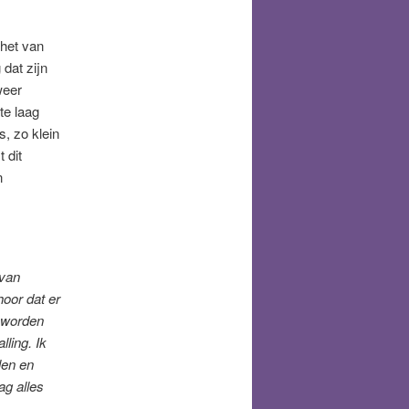
 het van
 dat zijn
weer
te laag
s, zo klein
 dit
n
 van
hoor dat er
 worden
ling. Ik
len en
ag alles