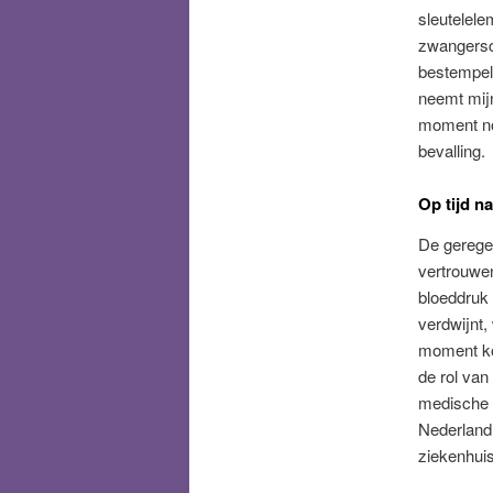
sleutelele
zwangersch
bestempel h
neemt mijn
moment no
bevalling.
Op tijd n
De gerege
vertrouwe
bloeddruk 
verdwijnt,
moment kom
de rol van
medische 
Nederland 
ziekenhuis