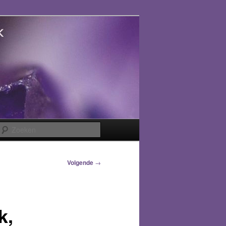
Zoeken
Volgende
→
k,