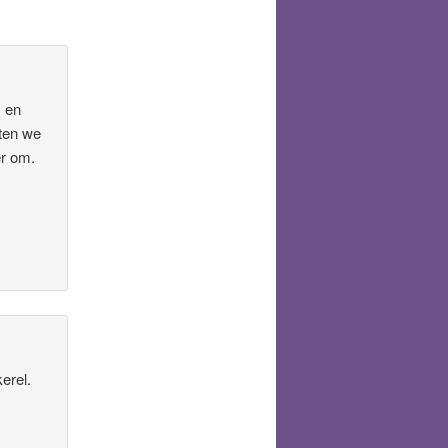
j en
ten we
er om.
erel.