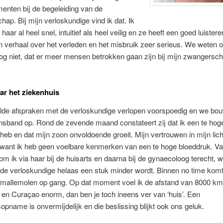
menten bij de begeleiding van de
ap. Bij mijn verloskundige vind ik dat. Ik
aar al heel snel, intuitief als heel veilig en ze heeft een goed luister
 verhaal over het verleden en het misbruik zeer serieus. We weten o
g niet, dat er meer mensen betrokken gaan zijn bij mijn zwangersc
aar het ziekenhuis
lde afspraken met de verloskundige verlopen voorspoedig en we bo
nsband op. Rond de zevende maand constateert zij dat ik een te hog
heb en dat mijn zoon onvoldoende groeit. Mijn vertrouwen in mijn li
 want ik heb geen voelbare kenmerken van een te hoge bloeddruk. Va
 ik via haar bij de huisarts en daarna bij de gynaecoloog terecht, 
 de verloskundige helaas een stuk minder wordt. Binnen no time komt
mallemolen op gang. Op dat moment voel ik de afstand van 8000 km
en Curaçao enorm, dan ben je toch ineens ver van ‘huis’. Een
opname is onvermijdelijk en die beslissing blijkt ook ons geluk.