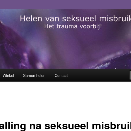
sueel misbruik
Winkel
Samen helen
Contact
alling na seksueel misbrui