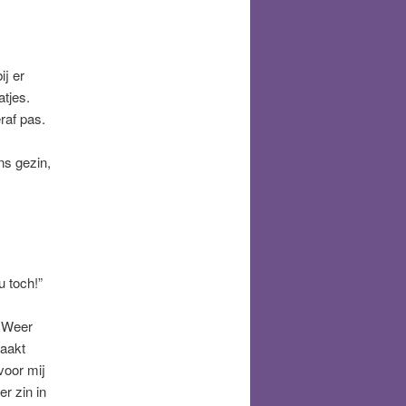
ij er
atjes.
raf pas.
ns gezin,
u toch!”
. Weer
maakt
voor mij
r zin in