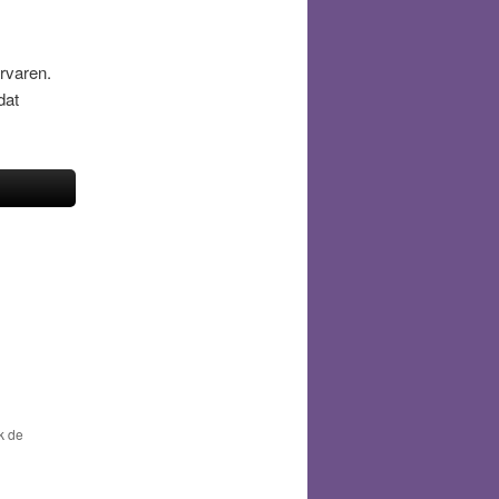
rvaren.
dat
k de