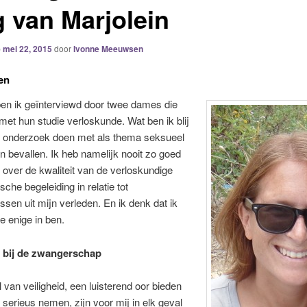
g van Marjolein
p
mei 22, 2015
door
Ivonne Meeuwsen
en
en ik geïnterviewd door twee dames die
 met hun studie verloskunde. Wat ben ik blij
n onderzoek doen met als thema seksueel
n bevallen. Ik heb namelijk nooit zo goed
over de kwaliteit van de verloskundige
sche begeleiding in relatie tot
ssen uit mijn verleden. En ik denk dat ik
de enige in ben.
d bij de zwangerschap
 van veiligheid, een luisterend oor bieden
serieus nemen, zijn voor mij in elk geval