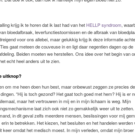
lling krijg ik te horen dat ik last had van het
HELLP syndroom
, waarb
van bloedafbraak, leverfunctiestoornissen en de afbraak van bloedpla
eigend voor ons allebei, maar gelukkig krijg ik deze informatie achte
Ties gaat meteen de couveuse in en ligt daar negentien dagen op de
deling. Beiden moeten we herstellen. Ons idee over het begin van o
n het echt heel anders uit te zien.
e uitknop?
den om me heen doen hun best, maar onbewust zeggen ze precies de
dingen. “Hij is toch gezond? Het gaat toch goed met hem? Hij is er n
allemaal, maar het vertrouwen in mij en in mijn lichaam is weg. Mijn
ngsmechanisme laat zich ook niet zo gemakkelijk weer uit te zetten
emand, in dit geval zelfs meerdere mensen, beslissingen voor mij ge
 erin te betrekken. Het kiezen, het besluiten en het handelen werden 
t keer omdat het medisch moest. In mijn verleden, omdat mijn broer e