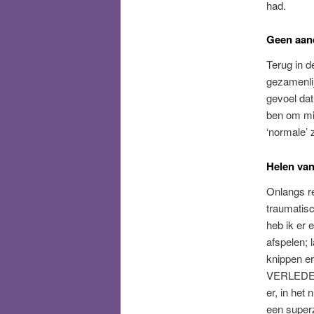
had.
Geen aand
Terug in d
gezamenlij
gevoel dat
ben om mij
‘normale’
Helen va
Onlangs re
traumatisc
heb ik er 
afspelen; 
knippen er
VERLEDEN. 
er, in het
een super