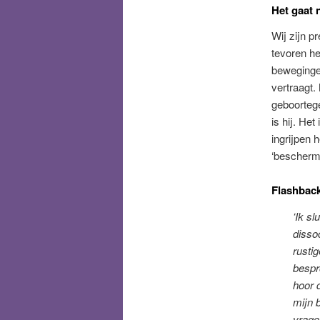
Het gaat 
Wij zijn p
tevoren he
bewegingen
vertraagt.
geboortege
is hij. He
ingrijpen h
‘beschermi
Flashbac
‘Ik sl
dissoc
rusti
bespr
hoor 
mijn 
vragen