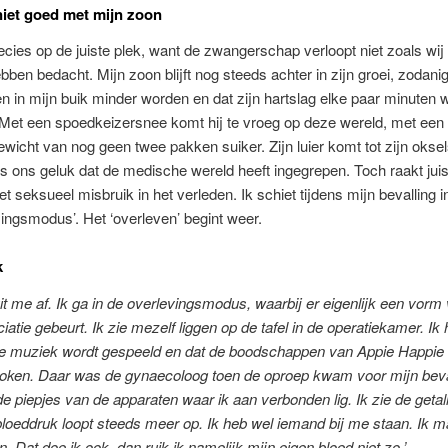
niet goed met mijn zoon
recies op de juiste plek, want de zwangerschap verloopt niet zoals wij
bben bedacht. Mijn zoon blijft nog steeds achter in zijn groei, zodanig
 in mijn buik minder worden en dat zijn hartslag elke paar minuten 
 Met een spoedkeizersnee komt hij te vroeg op deze wereld, met een 
wicht van nog geen twee pakken suiker. Zijn luier komt tot zijn oksel
t is ons geluk dat de medische wereld heeft ingegrepen. Toch raakt juist
et seksueel misbruik in het verleden. Ik schiet tijdens mijn bevalling i
ngsmodus’. Het ‘overleven’ begint weer.
k
uit me af. Ik ga in de overlevingsmodus, waarbij er eigenlijk een vorm
iatie gebeurt. Ik zie mezelf liggen op de tafel in de operatiekamer. Ik 
ge muziek wordt gespeeld en dat de boodschappen van Appie Happie
oken. Daar was de gynaecoloog toen de oproep kwam voor mijn beval
de piepjes van de apparaten waar ik aan verbonden lig. Ik zie de getal
bloeddruk loopt steeds meer op. Ik heb wel iemand bij me staan. Ik m
. Dat doe ik ook, dan ruik ik namelijk mijn eigen bloed niet zo.’