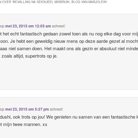
 OVER “
BEVALLING NA SEKSUEEL MISBRUIK, BLOG VAN MARJOLEIN
”
op
mei 23, 2015 om 12:03 am
schreef:
t het echt fantastisch gedaan zowel toen als nu nog elke dag voor mi
oon. Je hebt een geweldig nieuw mens op deze aarde gezet al moch
laas niet samen doen. Het maakt ons als gezin er absoluut niet mind
 zoals altijd, supertrots op je.
op
mei 23, 2015 om 5:27 pm
schreef:
dushi, ook trots op jou! We genieten nu samen van een fantastische k
et mijn twee mannen. xx