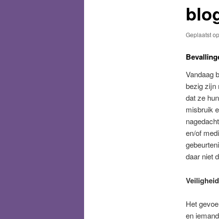
blo
Geplaatst o
Bevalling
Vandaag b
bezig zijn
dat ze hu
misbruik e
nagedacht 
en/of medi
gebeurteni
daar niet 
Veilighei
Het gevoel
en iemand 