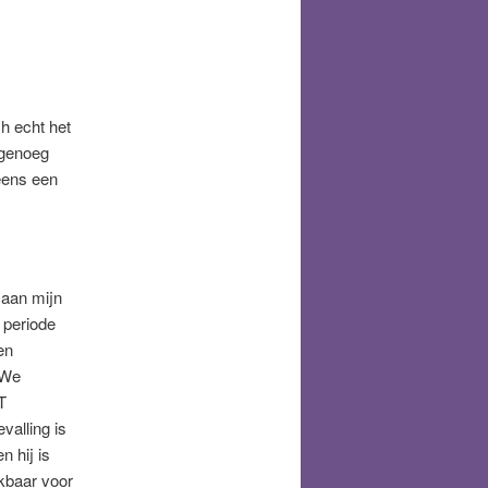
h echt het
k genoeg
 eens een
 aan mijn
 periode
en
 We
T
alling is
n hij is
kbaar voor