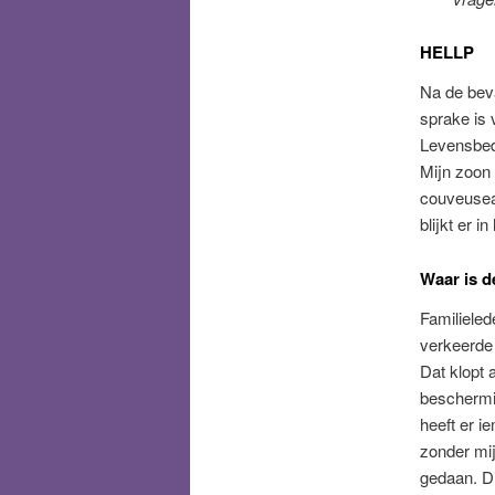
HELLP
Na de beva
sprake is 
Levensbedr
Mijn zoon 
couveuseaf
blijkt er i
Waar is d
Familiele
verkeerde 
Dat klopt 
beschermi
heeft er i
zonder mij
gedaan. Di