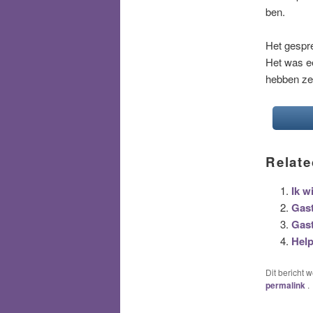
ben.
Het gespre
Het was ee
hebben ze
Relate
Ik w
Gast
Gast
Help
Dit bericht 
permalink
.