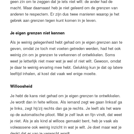
geen zin om te zeggen dat je iets niet wilt: de ander had de
macht. Maar daarnaast heb je niet geleerd om de grenzen van
anderen te respectern. Er zijn dus twee manieren waarop je het
gebrek aan grenzen tegen kunt komen in je leven.
Je eigen grenzen niet kennen
Als je weinig gelegenheid hebt gehad om je eigen grenzen aan te
geven, omdat ze toch met voeten getreden werden, had het ook
weinig zin om je grenzen te verkennen of ontwikkelen. Soms
weet je letterlijk niet meer wat je wel of niet wilt. Gewoon, omdat
je daar te weinig ervaring mee hebt. Gelukkig kun je dat op latere
leeftijd inhalen, al kost dat vaak wel enige moeite.
Willoosheid
Je hebt de kans niet gehad om je eigen grenzen te ontwikkelen.
Je wordt dan in feite willoos. Als iemand zegt we gaan linksaf ga
je links, zegt hij/zij rechts dan ga je rechts. Je leeft als het ware
op de automatische piloot. Wat je zelf leuk en fijn vindt, dat weet
je niet. Als je als kind al willoos gemaakt bent, heb je vaak als
volwassene ook weinig inzicht in wat je wilt. Je doet maar wat je
denkt dat er van je verwacht wordt.