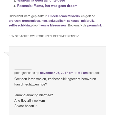
Waarom ik geen aangifte deed
Recensie: Mama, het was geen droom
Dit bericht werd geplaatst in
Effecten van misbruik
en getagd
grenzen
,
grenzenloos
,
nee
,
seksualiteit
,
seksueel misbruik
,
zelfbeschikking
door
Ivonne Meeuwsen
. Bookmark de
permalink
.
EÉN GEDACHTE OVER “
GRENZEN: GEEN NEE KENNEN
”
peter janssens
op
november 26, 2017 om 11:54 am
schreef:
Grenzen leren voelen, zelfbeschikkingsrecht heroveren
kan dit echt…en hoe?
Iemand ervaring hiermee?
Alle tips zijn welkom
Alvast bedankt.