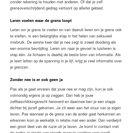
zonder rekening te houden met anderen. Of dat je zelf
grensoverschrijdend gedrag vertoont op allerlei gebied.
Leren voelen waar de grens loopt
Leren om je grens te voelen en van daaruit leren om je grens ook
te stellen, is een belangrijke stap in het helen van seksueel
misbruik. De eerste keer dat je nee zegt is zowel doodeng als
een enorme bevrijding. Leren om naar je gevoel te luisteren is
stap één. Je lichaam is daarbij de beste bron van informatie. Als
je leert letten op de spanning in je lijf, krijg je veel informatie over
je grenzen.
Zonder nee is er ook geen ja
Pas als je gaat ervaren dat jouw nee er mag zijn, kun je ook
volmondig ergens ja op zeggen. Dan heb je jouw
zelfbeschikkingsrecht heroverd en daarmee ben je een stapje
dichter bij jezelf gekomen. Je zit weer aan het stuur van je eigen
leven. Pas wanneer je de grens van de ander gaat herkennen en
erkennen kom je werkelijk in relatie met een ander. Dan verdwijnt
een groot deel van de ruzie uit je leven. Je komt in contact met
de ander, in plaats van steeds maar te vechten voor jezelf.