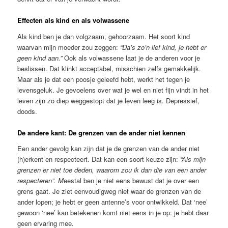
Effecten als kind en als volwassene
Als kind ben je dan volgzaam, gehoorzaam. Het soort kind
waarvan mijn moeder zou zeggen:
“Da’s zo’n lief kind, je hebt er
geen kind aan.”
Ook als volwassene laat je de anderen voor je
beslissen. Dat klinkt acceptabel, misschien zelfs gemakkelijk.
Maar als je dat een poosje geleefd hebt, werkt het tegen je
levensgeluk. Je gevoelens over wat je wel en niet fijn vindt in het
leven zijn zo diep weggestopt dat je leven leeg is. Depressief,
doods.
De andere kant: De grenzen van de ander niet kennen
Een ander gevolg kan zijn dat je de grenzen van de ander niet
(h)erkent en respecteert. Dat kan een soort keuze zijn:
“Als mijn
grenzen er niet toe deden, waarom zou ik dan die van een ander
respecteren”. M
eestal ben je niet eens bewust dat je over een
grens gaat. Je ziet eenvoudigweg niet waar de grenzen van de
ander lopen; je hebt er geen antenne’s voor ontwikkeld. Dat ‘nee’
gewoon ‘nee’ kan betekenen komt niet eens in je op: je hebt daar
geen ervaring mee.