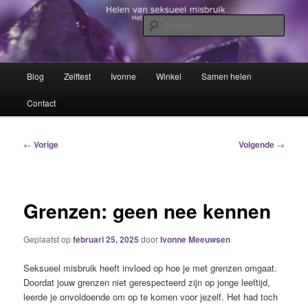
Spring
Het trauma voorbij!
naar
Zoek
de
primaire
Helen van seksueel misbruik
inhoud
Hoofdmenu
Blog
Zelftest
Ivonne
Winkel
Samen helen
Contact
Bericht
←
Vorige
Volgende
→
navigatie
Grenzen: geen nee kennen
Geplaatst op
februari 25, 2025
door
Ivonne Meeuwsen
Seksueel misbruik heeft invloed op hoe je met grenzen omgaat.
Doordat jouw grenzen niet gerespecteerd zijn op jonge leeftijd,
leerde je onvoldoende om op te komen voor jezelf. Het had toch