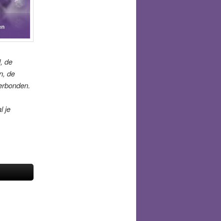
, de
n, de
verbonden.
l je