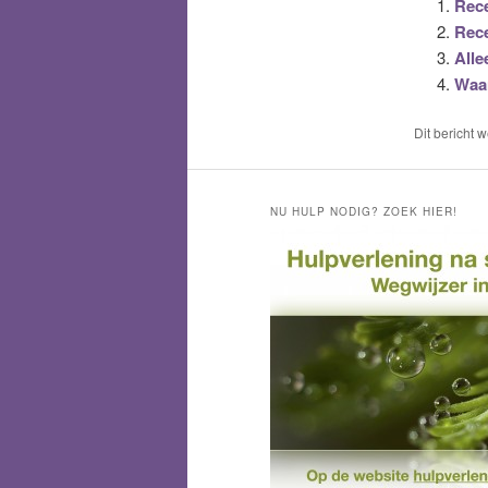
Rece
Rece
Alle
Waar
Dit bericht 
NU HULP NODIG? ZOEK HIER!