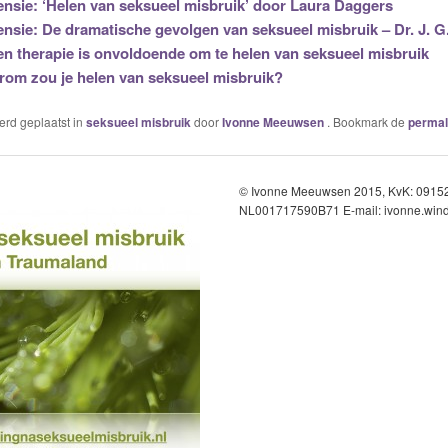
nsie: ‘Helen van seksueel misbruik’ door Laura Daggers
nsie: De dramatische gevolgen van seksueel misbruik – Dr. J. G.
en therapie is onvoldoende om te helen van seksueel misbruik
om zou je helen van seksueel misbruik?
werd geplaatst in
seksueel misbruik
door
Ivonne Meeuwsen
. Bookmark de
permal
© Ivonne Meeuwsen 2015, KvK: 091
NL001717590B71 E-mail: ivonne.wind