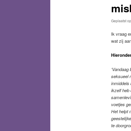
mis
Geplaatst o
Ik vraag e
wat zij aa
Hieronder
‘Vandaag 
seksueel m
inmiddels 
ikzelf heb
samenlevi
voetjes g
Het helpt 
geestelijk
te doorgr