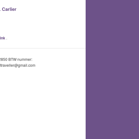
 Carlier
ink
.
52850 BTW nummer:
traveller@gmail.com