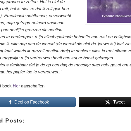
ngsproces te zetten. Het is niet de
mij, het is niet zo dat ikzelf gek ben
). Emotionele achtbanen, onverwacht
pen, mijn gefragmenteerd voelende
persoonlijke grenzen die continu
igen te verdampen, mijn allesbepalende behoefte aan rust en veiligheid
die ik elke dag aan de wereld (de wereld die niet de ‘jouwe is’) laat zie
spiraal waarin ik mezelf continu dreig te denken: alles is met elkaar 
s mogelijk: mijn vertrouwen heeft een super boost gekregen.
intens dankbaar dat je de op een dag de moedige stap hebt gezet om a
aan het papier toe te vertrouwen.’
et boek
hier
aanschaffen
Deel op Facebook
Tweet
d Posts: