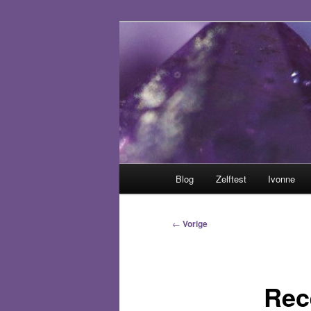
Spring
Het trauma voorbij!
naar
de
Helen van sek
primaire
inhoud
Hoofdmenu
Blog
Zelftest
Ivonne
Bericht
←
Vorige
navigatie
Rec