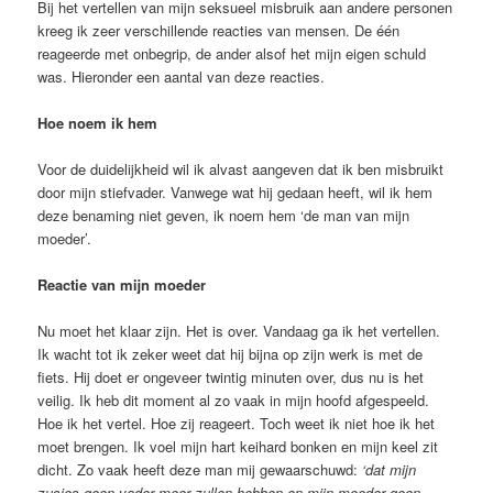
Bij het vertellen van mijn seksueel misbruik aan andere personen
kreeg ik zeer verschillende reacties van mensen. De één
reageerde met onbegrip, de ander alsof het mijn eigen schuld
was. Hieronder een aantal van deze reacties.
Hoe noem ik hem
Voor de duidelijkheid wil ik alvast aangeven dat ik ben misbruikt
door mijn stiefvader. Vanwege wat hij gedaan heeft, wil ik hem
deze benaming niet geven, ik noem hem ‘de man van mijn
moeder’.
Reactie van mijn moeder
Nu moet het klaar zijn. Het is over. Vandaag ga ik het vertellen.
Ik wacht tot ik zeker weet dat hij bijna op zijn werk is met de
fiets. Hij doet er ongeveer twintig minuten over, dus nu is het
veilig. Ik heb dit moment al zo vaak in mijn hoofd afgespeeld.
Hoe ik het vertel. Hoe zij reageert. Toch weet ik niet hoe ik het
moet brengen. Ik voel mijn hart keihard bonken en mijn keel zit
dicht. Zo vaak heeft deze man mij gewaarschuwd:
‘dat mijn
zusjes geen vader meer zullen hebben en mijn moeder geen