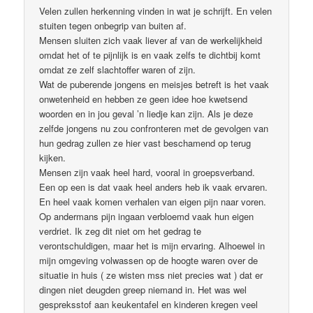
Velen zullen herkenning vinden in wat je schrijft. En velen
stuiten tegen onbegrip van buiten af.
Mensen sluiten zich vaak liever af van de werkelijkheid
omdat het of te pijnlijk is en vaak zelfs te dichtbij komt
omdat ze zelf slachtoffer waren of zijn.
Wat de puberende jongens en meisjes betreft is het vaak
onwetenheid en hebben ze geen idee hoe kwetsend
woorden en in jou geval ’n liedje kan zijn. Als je deze
zelfde jongens nu zou confronteren met de gevolgen van
hun gedrag zullen ze hier vast beschamend op terug
kijken.
Mensen zijn vaak heel hard, vooral in groepsverband.
Een op een is dat vaak heel anders heb ik vaak ervaren.
En heel vaak komen verhalen van eigen pijn naar voren.
Op andermans pijn ingaan verbloemd vaak hun eigen
verdriet. Ik zeg dit niet om het gedrag te
verontschuldigen, maar het is mijn ervaring. Alhoewel in
mijn omgeving volwassen op de hoogte waren over de
situatie in huis ( ze wisten mss niet precies wat ) dat er
dingen niet deugden greep niemand in. Het was wel
gespreksstof aan keukentafel en kinderen kregen veel