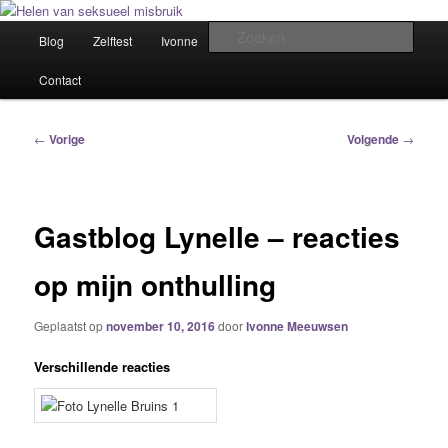
Spring
Het trauma voorbij!
naar
Hoofdmenu
Zoek
Blog
Zelftest
Ivonne
Winkel
Samen helen
de
primaire
Helen van seksueel misbruik
Contact
inhoud
Bericht
←
Vorige
Volgende
→
navigatie
Gastblog Lynelle – reacties
op mijn onthulling
Geplaatst op
november 10, 2016
door
Ivonne Meeuwsen
Verschillende reacties