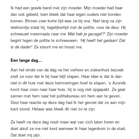
Ik had een goede band met zijn moeder. Mijn moeder had haar
dan ook gebeld, toen bleek dat haar eigen ouders niet konden
komen. Binnen zeer korte tijd was ze bij ons. Niet lang na zijn
telefoontje staat hij, tegelijkertijd met de politie, voor de deur. Hij
schreeuwt meermaals naar me
‘Wat heb je gezegd!?’
Zijn moeder
begint tegen de politie te schreeuwen.
‘Hij heeft het gedaan! Dat
is de dader!’
Ze steunt me en troost me.
Een lange dag…
Aan het einde van de dag na het verhoor en ziekenhuis bezoek
stelt ze voor dat ik bij haar blijf slapen. Haar idee is dat ik dan
niet in dit huis met deze herinneringen hoef te slapen. ’s Avonds
komt haar zoon naar haar huis, hij is nog niet opgepakt. Ze gaat
samen met hem naar het politiebureau om hem aan te geven.
Door haar reactie op deze dag had ik het gevoel dat ze aan mijn
kant stond. Helaas was bleek dit niet zo te zijn.
Ze heeft na deze dag nooit meer wat van zich laten horen en
doet alsof ze me niet kent wanneer ik haar tegenkom in de stad.
Dat doet mij pijn.