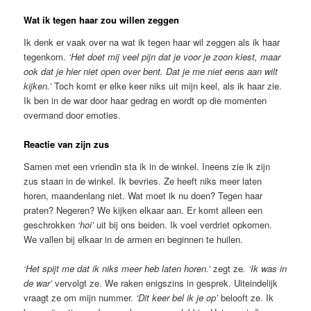
Wat ik tegen haar zou willen zeggen
Ik denk er vaak over na wat ik tegen haar wil zeggen als ik haar
tegenkom.
‘Het doet mij veel pijn dat je voor je zoon kiest, maar
ook dat je hier niet open over bent. Dat je me niet eens aan wilt
kijken.’
Toch komt er elke keer niks uit mijn keel, als ik haar zie.
Ik ben in de war door haar gedrag en wordt op die momenten
overmand door emoties.
Reactie van zijn zus
Samen met een vriendin sta ik in de winkel. Ineens zie ik zijn
zus staan in de winkel. Ik bevries. Ze heeft niks meer laten
horen, maandenlang niet. Wat moet ik nu doen? Tegen haar
praten? Negeren? We kijken elkaar aan. Er komt alleen een
geschrokken
‘hoi’
uit bij ons beiden. Ik voel verdriet opkomen.
We vallen bij elkaar in de armen en beginnen te huilen.
‘Het spijt me dat ik niks meer heb laten horen.’
zegt ze
. ‘
Ik was in
de war’
vervolgt ze. We raken enigszins in gesprek. Uiteindelijk
vraagt ze om mijn nummer.
‘Dit keer bel ik je op’
belooft ze. Ik