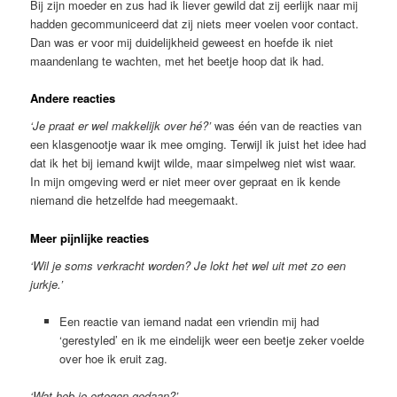
Bij zijn moeder en zus had ik liever gewild dat zij eerlijk naar mij
hadden gecommuniceerd dat zij niets meer voelen voor contact.
Dan was er voor mij duidelijkheid geweest en hoefde ik niet
maandenlang te wachten, met het beetje hoop dat ik had.
Andere reacties
‘Je praat er wel makkelijk over hé?’
was één van de reacties van
een klasgenootje waar ik mee omging. Terwijl ik juist het idee had
dat ik het bij iemand kwijt wilde, maar simpelweg niet wist waar.
In mijn omgeving werd er niet meer over gepraat en ik kende
niemand die hetzelfde had meegemaakt.
Meer pijnlijke reacties
‘Wil je soms verkracht worden? Je lokt het wel uit met zo een
jurkje.’
Een reactie van iemand nadat een vriendin mij had
‘gerestyled’ en ik me eindelijk weer een beetje zeker voelde
over hoe ik eruit zag.
‘Wat heb je ertegen gedaan?’