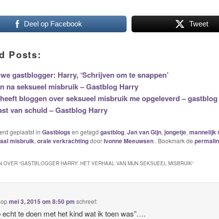
Deel op Facebook
Tweet
d Posts:
we gastblogger: Harry, ‘Schrijven om te snappen’
en na seksueel misbruik – Gastblog Harry
heeft bloggen over seksueel misbruik me opgeleverd – gastblog
ast van schuld – Gastblog Harry
werd geplaatst in
Gastblogs
en getagd
gastblog
,
Jan van Gijn
,
jongetje
,
mannelijk 
aal misbruik
,
orale verkrachting
door
Ivonne Meeuwsen
. Bookmark de
permali
 OVER “
GASTBLOGGER HARRY: HET VERHAAL VAN MIJN SEKSUEEL MISBRUIK
”
op
mei 3, 2015 om 8:50 pm
schreef:
b echt te doen met het kind wat ik toen was”….