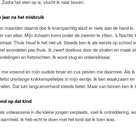
Zodra het eten op is, vlucht ik naar boven.
e jaar na het misbruik
n maanden daarna doe ik krampachtig alsof er niets aan de hand is.
er van alles. Mijn lichaam komt onder de zweren te zitten. ’s Nachts l
 straat. Thuis houd ik het niet uit. Steeds ben ik als eerste op school 
het avondeten pas thuis. Ik zwerf doelloos door de straten en maak s
ndelingen en fietstochten. Ik word stug en onbereikbaar.
g me vreemd en mijn oudste broer en zus pesten me daarmee. Als ik 
 liefst urenlange knikkerspelletjes in mijn eentje. Ik ben waakzaam en
 vallen. Dat lukt langzamerhand steeds beter. Maar van binnen ben ik 
end op dat kind
als volwassene in die kleine jongen verplaats, voel ik ontreddering, 
aamheid. Ik heb echt te doen met het kind dat ik toen was.