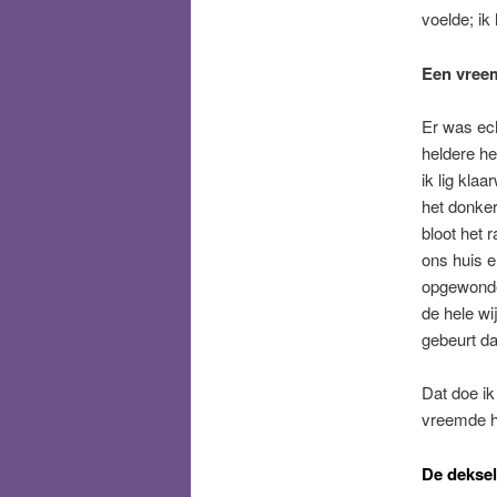
voelde; ik
Een vree
Er was ech
heldere he
ik lig klaa
het donker
bloot het 
ons huis e
opgewonden
de hele w
gebeurt da
Dat doe ik
vreemde he
De deksel