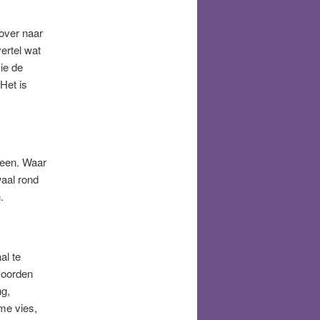
 over naar
ertel wat
zie de
 Het is
lleen. Waar
waal rond
.
al te
moorden
ng,
 me vies,