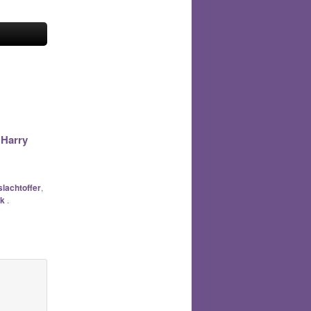
 Harry
slachtoffer
,
nk
.