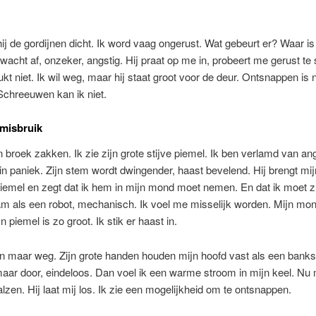
ij de gordijnen dicht. Ik word vaag ongerust. Wat gebeurt er? Waar is 
wacht af, onzeker, angstig. Hij praat op me in, probeert me gerust te s
ukt niet. Ik wil weg, maar hij staat groot voor de deur. Ontsnappen is n
Schreeuwen kan ik niet.
misbruik
ijn broek zakken. Ik zie zijn grote stijve piemel. Ik ben verlamd van an
in paniek. Zijn stem wordt dwingender, haast bevelend. Hij brengt mi
piemel en zegt dat ik hem in mijn mond moet nemen. En dat ik moet z
m als een robot, mechanisch. Ik voel me misselijk worden. Mijn mon
jn piemel is zo groot. Ik stik er haast in.
een maar weg. Zijn grote handen houden mijn hoofd vast als een banks
aar door, eindeloos. Dan voel ik een warme stroom in mijn keel. Nu 
lzen. Hij laat mij los. Ik zie een mogelijkheid om te ontsnappen.