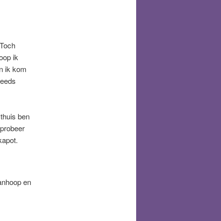
 Toch
oop ik
en ik kom
teeds
thuis ben
 probeer
kapot.
wanhoop en