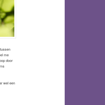
 tussen
oel me
loop door
oms
ar wel een