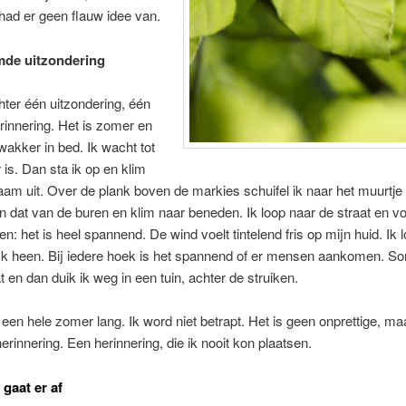
 had er geen flauw idee van.
mde uitzondering
ter één uitzondering, één
rinnering. Het is zomer en
rwakker in bed. Ik wacht tot
 is. Dan sta ik op en klim
raam uit. Over de plank boven de markies schuifel ik naar het muurtje
n dat van de buren en klim naar beneden. Ik loop naar de straat en v
: het is heel spannend. De wind voelt tintelend fris op mijn huid. Ik 
ijk heen. Bij iedere hoek is het spannend of er mensen aankomen. S
t en dan duik ik weg in een tuin, achter de struiken.
 een hele zomer lang. Ik word niet betrapt. Het is geen onprettige, ma
rinnering. Een herinnering, die ik nooit kon plaatsen.
 gaat er af