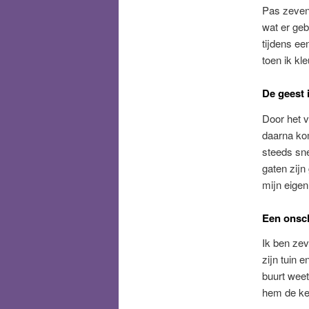
Pas zevene
wat er ge
tijdens e
toen ik kl
De geest i
Door het v
daarna kom
steeds sne
gaten zijn
mijn eigen
Een onsc
Ik ben zev
zijn tuin e
buurt weet
hem de ke