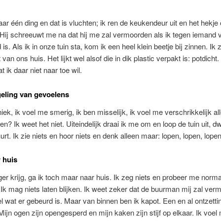
ar één ding en dat is vluchten; ik ren de keukendeur uit en het hekje
 Hij schreeuwt me na dat hij me zal vermoorden als ik tegen iemand v
is. Als ik in onze tuin sta, kom ik een heel klein beetje bij zinnen. Ik 
van ons huis. Het lijkt wel alsof die in dik plastic verpakt is: potdicht.
at ik daar niet naar toe wil.
eling van gevoelens
niek, ik voel me smerig, ik ben misselijk, ik voel me verschrikkelijk a
en? Ik weet het niet. Uiteindelijk draai ik me om en loop de tuin uit, d
urt. Ik zie niets en hoor niets en denk alleen maar: lopen, lopen, lopen
 huis
ger krijg, ga ik toch maar naar huis. Ik zeg niets en probeer me norma
Ik mag niets laten blijken. Ik weet zeker dat de buurman mij zal ver
tel wat er gebeurd is. Maar van binnen ben ik kapot. Een en al ontzetti
Mijn ogen zijn opengesperd en mijn kaken zijn stijf op elkaar. Ik voel