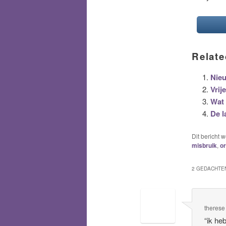
Relate
Nieu
Vrij
Wat 
De l
Dit bericht 
misbruik
,
or
2 GEDACHTEN
therese
“ik he