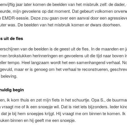
nvijftig jaar later komen de beelden van het misbruik zelf: de dader, 
beurde, mijn gevoelens op dat moment. Dat gebeurt volkomen onver
en EMDR-sessie. Deze zou gaan over een aanval door een agressiev
euter was. De beelden van het misbruik komen er dwars doorheen.
s uit de fles
erschijnen van de beelden is de geest uit de fles. In de maanden en j
en brokstukken herinneringen en gevoelens uit die tijd naar boven i
ller tempo. Heel langzaam wordt het een samenhangend verhaal. Nog
 gevuld, maar er is genoeg om het verhaal te reconstrueren, geschre
 beleving.
huldig begin
en, ik kom thuis en zet mijn fiets in het schuurtje. Opa S., de buurman
n vraagt me of ik een snoepje wil. Dat is niet iets bijzonders. Ieder kind
 dat je bij hem snoepjes krijgt. Hij vraagt me om binnen te komen. Ik
uken binnen en hij geeft me een snoepje.