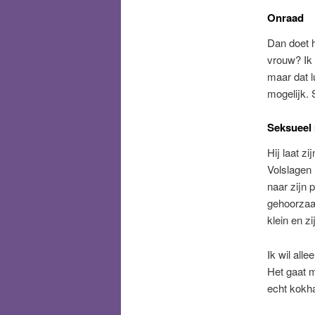
Onraad
Dan doet h
vrouw? Ik 
maar dat l
mogelijk. 
Seksueel 
Hij laat z
Volslagen 
naar zijn 
gehoorzaa
klein en zi
Ik wil all
Het gaat m
echt kokha