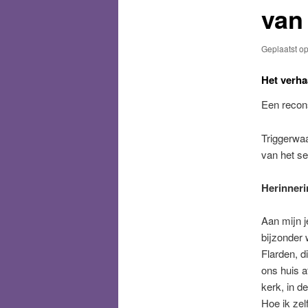
van
Geplaatst o
Het verha
Een recons
Triggerwaa
van het se
Herinner
Aan mijn j
bijzonder 
Flarden, d
ons huis a
kerk, in d
Hoe ik zelf