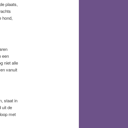
de plaats,
wachts
e hond,
aren
n een
 niet alle
ven vanuit
, staat in
 uit de
 loop met