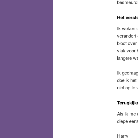
besmeurd. 
Het eerst
Ik weken e
verandert 
bloot over
vlak voor 
langere wa
Ik gedraa
doe ik het
niet op te
Terugkijk
Als ik me 
diepe eenz
Harry