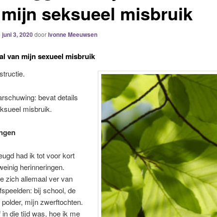
 mijn seksueel misbruik
p
juni 3, 2020
door
Ivonne Meeuwsen
al van mijn sexueel misbruik
tructie.
rschuwing: bevat details
ksueel misbruik.
ingen
eugd had ik tot voor kort
weinig herinneringen.
ie zich allemaal ver van
fspeelden: bij school, de
e polder, mijn zwerftochten.
 in die tijd was, hoe ik me