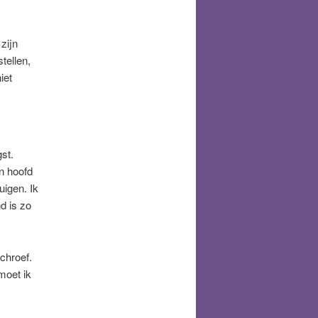
zijn
tellen,
iet
gst.
jn hoofd
uigen. Ik
d is zo
chroef.
moet ik