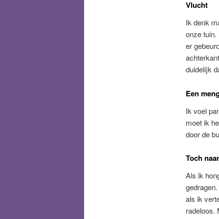
Vlucht
Ik denk ma
onze tuin.
er gebeurd 
achterkant 
duidelijk d
Een meng
Ik voel pa
moet ik he
door de bu
Toch naar
Als ik hon
gedragen. 
als ik ver
radeloos. 