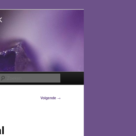
Zoeken
Volgende
→
l