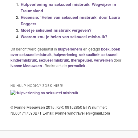
Hulpverlening na seksueel misbruik. Wegwijzer in
Traumaland
Recensie: ‘Helen van seksueel misbruik’ door Laura
Daggers
Moet je seksueel misbruik vergeven?
Waarom zou je helen van seksueel misbruik?
Dit bericht werd geplaatst in
hulpverleners
en getagd
boek
,
boek
over seksueel misbruik
,
hulpverlening
,
seksualiteit
,
seksueel
kindermisbruik
,
sexueel misbruik
,
therapeuten
,
verwerken
door
Ivonne Meeuwsen
. Bookmark de
permalink
.
NU HULP NODIG? ZOEK HIER!
© Ivonne Meeuwsen 2015, KvK: 09152850 BTW nummer:
NL001717590B71 E-mail: ivonne.windtraveller@gmail.com