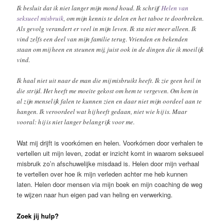
Ik besluit dat ik niet langer mijn mond houd. Ik schrijf
Helen van
seksueel misbruik
, om mijn kennis te delen en het taboe te doorbreken.
Als gevolg verandert er veel in mijn leven. Ik sta niet meer alleen. Ik
vind zelfs een deel van mijn familie terug. Vrienden en bekenden
staan om mij heen en steunen mij, juist ook in de dingen die ik moeilijk
vind.
Ik haal niet uit naar de man die mij misbruikt heeft. Ik zie geen heil in
die strijd. Het heeft me moeite gekost om hem te vergeven. Om hem in
al zijn menselijk falen te kunnen zien en daar niet mijn oordeel aan te
hangen. Ik veroordeel wat hij heeft gedaan, niet wie hij is. Maar
vooral: hij is niet langer belangrijk voor me.
Wat mij drijft is voorkómen en helen. Voorkómen door verhalen te
vertellen uit mijn leven, zodat er inzicht komt in waarom seksueel
misbruik zo’n afschuwelijke misdaad is. Helen door mijn verhaal
te vertellen over hoe ik mijn verleden achter me heb kunnen
laten. Helen door mensen via mijn boek en mijn coaching de weg
te wijzen naar hun eigen pad van heling en verwerking.
Zoek jij hulp?