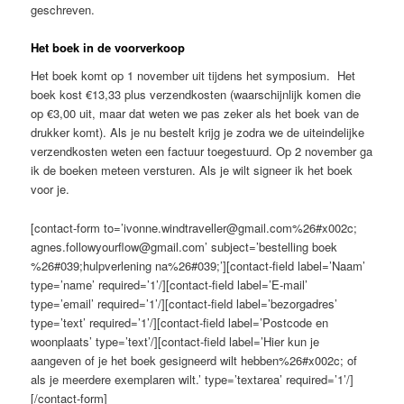
geschreven.
Het boek in de voorverkoop
Het boek komt op 1 november uit tijdens het symposium. Het
boek kost €13,33 plus verzendkosten (waarschijnlijk komen die
op €3,00 uit, maar dat weten we pas zeker als het boek van de
drukker komt). Als je nu bestelt krijg je zodra we de uiteindelijke
verzendkosten weten een factuur toegestuurd. Op 2 november ga
ik de boeken meteen versturen. Als je wilt signeer ik het boek
voor je.
[contact-form to=’ivonne.windtraveller@gmail.com%26#x002c;
agnes.followyourflow@gmail.com’ subject=’bestelling boek
%26#039;hulpverlening na%26#039;’][contact-field label=’Naam’
type=’name’ required=’1’/][contact-field label=’E-mail’
type=’email’ required=’1’/][contact-field label=’bezorgadres’
type=’text’ required=’1’/][contact-field label=’Postcode en
woonplaats’ type=’text’/][contact-field label=’Hier kun je
aangeven of je het boek gesigneerd wilt hebben%26#x002c; of
als je meerdere exemplaren wilt.’ type=’textarea’ required=’1’/]
[/contact-form]