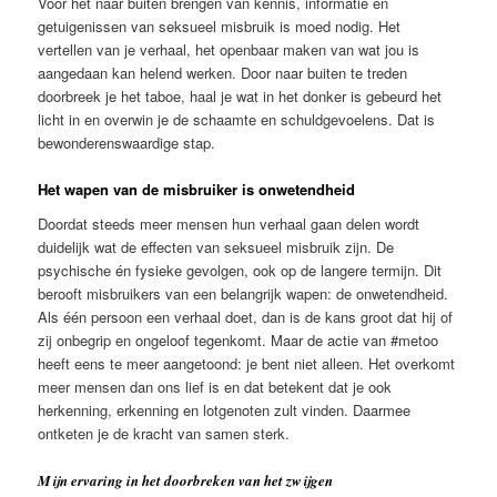
Voor het naar buiten brengen van kennis, informatie en
getuigenissen van seksueel misbruik is moed nodig. Het
vertellen van je verhaal, het openbaar maken van wat jou is
aangedaan kan helend werken. Door naar buiten te treden
doorbreek je het taboe, haal je wat in het donker is gebeurd het
licht in en overwin je de schaamte en schuldgevoelens. Dat is
bewonderenswaardige stap.
Het wapen van de misbruiker is onwetendheid
Doordat steeds meer mensen hun verhaal gaan delen wordt
duidelijk wat de effecten van seksueel misbruik zijn. De
psychische én fysieke gevolgen, ook op de langere termijn. Dit
berooft misbruikers van een belangrijk wapen: de onwetendheid.
Als één persoon een verhaal doet, dan is de kans groot dat hij of
zij onbegrip en ongeloof tegenkomt. Maar de actie van #metoo
heeft eens te meer aangetoond: je bent niet alleen. Het overkomt
meer mensen dan ons lief is en dat betekent dat je ook
herkenning, erkenning en lotgenoten zult vinden. Daarmee
ontketen je de kracht van samen sterk.
Mijn ervaring in het doorbreken van het zwijgen