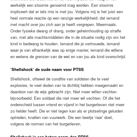
werkelijk een stoornis genoemd mag worden. Een stoornis
impliceert dat er iets mis is met jou. Volgens mij is het juist een
heel normale reactie op een ranzige werkelijkheid: dat iemand
met macht over jou zich aan je heeft vergrepen. Meermaals.
Onder fysieke dwang of drang, onder geheimhouding op straffe
van, met alle machtsmiddelen die in de situatie nodig zijn om het
kind in bedwang te houden. Iemand die je vertrouwde, iemand
waar je van afhankelijk was op enige manier, iemand die willens
en wetens de grenzen van de wet en van jou als kind overschrijd.
‘Shellshock’ de oude naam voor PTSS
Shellshock, oftewel de conditie van soldaten die te veel
explosies, te veel doden van te dichtbij hebben meegemaakt en
daardoor van de wijs gebracht zijn. Niet meer willen vechten
bijvoorbeeld. Een soldaat die niet meer wil vechten. Of die het
onderscheid tussen vriend en vijand in het burgerleven niet meer
zo helder heeft. Die er niet tegen kan als er plotselinge geluiden
optreden, knallen van vuurwerk. Die een beetje ‘raar’ doet,
volgens de normen van het burgerleven.
Shellshock is een betere naam dan PTSS