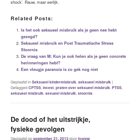
shock’. Rauw, maar eerlijk.
Related Posts:
Is het ook seksueel misbruik als je geen nee hebt
gezegd?
Seksueel misbruik en Post Traumatische Stress
Stoornis
De vraag van M: Kun je ook helen als je geen concrete
herinneringen hebt?
Een vleugje paranoia is zo gek nog niet
Geplaatst in
Seksueel kindermisbruik
,
seksueel misbruik
|
Getagged
CPTSS
,
incest
,
praten over seksueel misbruik
,
PTSS
,
seksueel misbruik
,
sexueel misbruik
,
stoornis
De dood of het uitstrijkje,
fysieke gevolgen
Geplaatst op
september 21, 2013
door
Ivonne