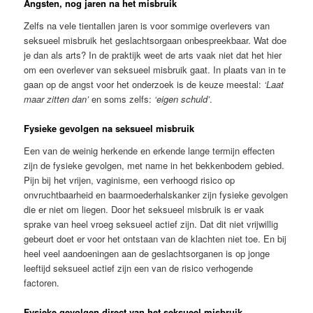
Angsten, nog jaren na het misbruik
Zelfs na vele tientallen jaren is voor sommige overlevers van
seksueel misbruik het geslachtsorgaan onbespreekbaar. Wat doe
je dan als arts? In de praktijk weet de arts vaak niet dat het hier
om een overlever van seksueel misbruik gaat. In plaats van in te
gaan op de angst voor het onderzoek is de keuze meestal:
‘Laat
maar zitten dan’
en soms zelfs:
‘eigen schuld’
.
Fysieke gevolgen na seksueel misbruik
Een van de weinig herkende en erkende lange termijn effecten
zijn de fysieke gevolgen, met name in het bekkenbodem gebied.
Pijn bij het vrijen, vaginisme, een verhoogd risico op
onvruchtbaarheid en baarmoederhalskanker zijn fysieke gevolgen
die er niet om liegen. Door het seksueel misbruik is er vaak
sprake van heel vroeg seksueel actief zijn. Dat dit niet vrijwillig
gebeurt doet er voor het ontstaan van de klachten niet toe. En bij
heel veel aandoeningen aan de geslachtsorganen is op jonge
leeftijd seksueel actief zijn een van de risico verhogende
factoren.
Fysieke gevolgen direct van het seksueel misbruik