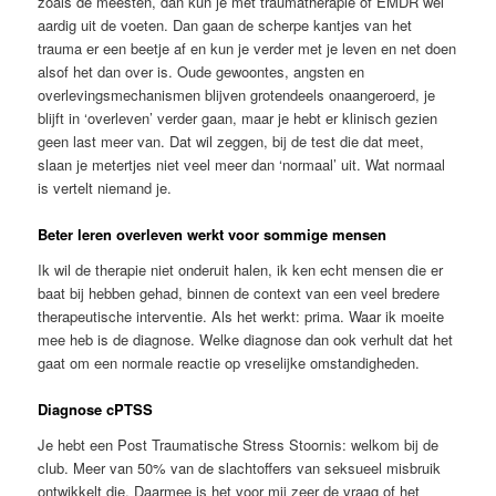
zoals de meesten, dan kun je met traumatherapie of EMDR wel
aardig uit de voeten. Dan gaan de scherpe kantjes van het
trauma er een beetje af en kun je verder met je leven en net doen
alsof het dan over is. Oude gewoontes, angsten en
overlevingsmechanismen blijven grotendeels onaangeroerd, je
blijft in ‘overleven’ verder gaan, maar je hebt er klinisch gezien
geen last meer van. Dat wil zeggen, bij de test die dat meet,
slaan je metertjes niet veel meer dan ‘normaal’ uit. Wat normaal
is vertelt niemand je.
Beter leren overleven werkt voor sommige mensen
Ik wil de therapie niet onderuit halen, ik ken echt mensen die er
baat bij hebben gehad, binnen de context van een veel bredere
therapeutische interventie. Als het werkt: prima. Waar ik moeite
mee heb is de diagnose. Welke diagnose dan ook verhult dat het
gaat om een normale reactie op vreselijke omstandigheden.
Diagnose cPTSS
Je hebt een Post Traumatische Stress Stoornis: welkom bij de
club. Meer van 50% van de slachtoffers van seksueel misbruik
ontwikkelt die. Daarmee is het voor mij zeer de vraag of het