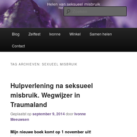
Spring
Spring
Het trauma voorbij!
naar
naar
Zoek
de
de
primaire
secundaire
Helen van seksueel misbruik
inhoud
inhoud
Hoofdmenu
Blog
Zelftest
Ivonne
Winkel
Samen helen
Contact
TAG ARCHIEVEN:
SEXUEEL MISBRUIK
Hulpverlening na seksueel
misbruik. Wegwijzer in
Traumaland
Geplaatst op
september 9, 2014
door
Ivonne
Meeuwsen
Mijn nieuwe boek komt op 1 november uit!