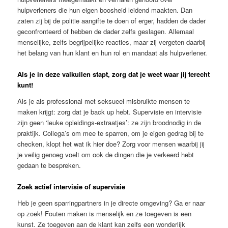
hulpverleners die hun eigen boosheid leidend maakten. Dan
zaten zij bij de politie aangifte te doen of erger, hadden de dader
geconfronteerd of hebben de dader zelfs geslagen. Allemaal
menselijke, zelfs begrijpelijke reacties, maar zij vergeten daarbij
het belang van hun klant en hun rol en mandaat als hulpverlener.
Als je in deze valkuilen stapt, zorg dat je weet waar jij terecht
kunt!
Als je als professional met seksueel misbruikte mensen te
maken krijgt: zorg dat je back up hebt. Supervisie en intervisie
zijn geen ‘leuke opleidings-extraatjes’: ze zijn broodnodig in de
praktijk. Collega’s om mee te sparren, om je eigen gedrag bij te
checken, klopt het wat ik hier doe? Zorg voor mensen waarbij jij
je veilig genoeg voelt om ook de dingen die je verkeerd hebt
gedaan te bespreken.
Zoek actief intervisie of supervisie
Heb je geen sparringpartners in je directe omgeving? Ga er naar
op zoek! Fouten maken is menselijk en ze toegeven is een
kunst. Ze toegeven aan de klant kan zelfs een wonderlijk