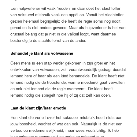
Een hulpverlener wil vaak ‘redden’ en daar doet het slachtoffer
van seksueel misbruik vaak een appèl op. Vanuit het slachtoffer
gezien helemaal begrijpelijk: die heeft de regie soms nog nooit
gehad en is niet anders gewend. Maar als hulpverlener is het van
cruciaal belang dat je niet in die valkuil loopt, want daarmee
bestendig je de slachtofferrol van de ander.
Behandel je klant als volwassene
Geen mens is een stap verder gekomen in zijn groei en het
ontwikkelen van volwassen, zelf-verantwoordelijk gedrag, doordat
iemand hem of haar als een kind behandelde. De klant heeft niet
iemand nodig die de troostende, warme moederrol gaat vervullen
en ook niet iemand die de regie overneemt. De klant heeft
iemand nodig die spiegelt hoe hij of zij dat zelf kan doen.
Laat de klant zijn/haar emotie
Een klant die vertelt over het seksueel misbruik heeft niets aan
jouw boosheid, verdriet of wat dan ook. Natuurlijk is dit niet een
verbod op medemenselijkheid, maar wees voorzichtig. Ik heb
hulpverleners meegemaakt en verhalen gehoord over