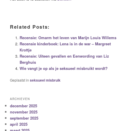
Related Posts:
Recensie: Omarm het leven van Marijn Louis Willems
Recensie kinderboek: Lena is in de war – Margreet
Krottje
Recensie: Uiteen gevallen en Eenwording van Liz
Berghuis
Wie vangt je op als je seksueel misbruikt wordt?
Geplaatst in
seksueel misbruik
ARCHIEVEN
december 2025
november 2025
september 2025
april 2025
maart 2025