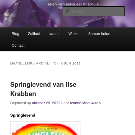
Spring
Spring
Het trauma voorbij!
naar
naar
Zoek
de
de
primaire
secundaire
Helen van seksueel misbruik
inhoud
inhoud
Hoofdmenu
Blog
Zelftest
Ivonne
Winkel
Samen helen
Contact
MAANDELIJKS ARCHIEF:
OKTOBER 2022
Springlevend van Ilse
Krabben
Geplaatst op
oktober 25, 2022
door
Ivonne Meeuwsen
Springlevend