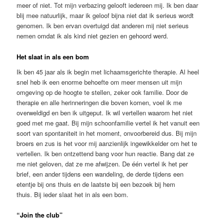
meer of niet. Tot mijn verbazing gelooft iedereen mij. Ik ben daar
blij mee natuurlijk, maar ik geloof bijna niet dat ik serieus wordt
genomen. Ik ben ervan overtuigd dat anderen mij niet serieus
nemen omdat ik als kind niet gezien en gehoord werd.
Het slaat in als een bom
Ik ben 45 jaar als ik begin met lichaamsgerichte therapie. Al heel
snel heb ik een enorme behoefte om meer mensen uit mijn
omgeving op de hoogte te stellen, zeker ook familie. Door de
therapie en alle herinneringen die boven komen, voel ik me
overweldigd en ben ik uitgeput. Ik wil vertellen waarom het niet
goed met me gaat. Bij mijn schoonfamilie vertel ik het vanuit een
soort van spontaniteit in het moment, onvoorbereid dus. Bij mijn
broers en zus is het voor mij aanzienlijk ingewikkelder om het te
vertellen. Ik ben ontzettend bang voor hun reactie. Bang dat ze
me niet geloven, dat ze me afwijzen. De één vertel ik het per
brief, een ander tijdens een wandeling, de derde tijdens een
etentje bij ons thuis en de laatste bij een bezoek bij hem
thuis. Bij ieder slaat het in als een bom.
“Join the club”