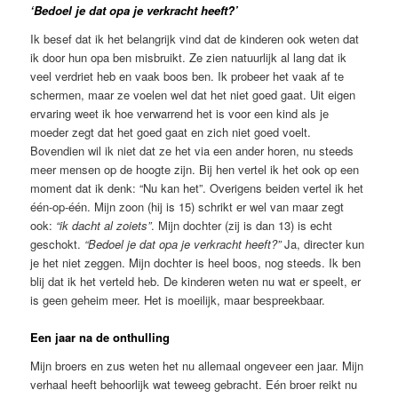
‘Bedoel je dat opa je verkracht heeft?’
Ik besef dat ik het belangrijk vind dat de kinderen ook weten dat
ik door hun opa ben misbruikt. Ze zien natuurlijk al lang dat ik
veel verdriet heb en vaak boos ben. Ik probeer het vaak af te
schermen, maar ze voelen wel dat het niet goed gaat. Uit eigen
ervaring weet ik hoe verwarrend het is voor een kind als je
moeder zegt dat het goed gaat en zich niet goed voelt.
Bovendien wil ik niet dat ze het via een ander horen, nu steeds
meer mensen op de hoogte zijn. Bij hen vertel ik het ook op een
moment dat ik denk: “Nu kan het”. Overigens beiden vertel ik het
één-op-één. Mijn zoon (hij is 15) schrikt er wel van maar zegt
ook:
“ik dacht al zoiets”
. Mijn dochter (zij is dan 13) is echt
geschokt.
“Bedoel je dat opa je verkracht heeft?”
Ja, directer kun
je het niet zeggen. Mijn dochter is heel boos, nog steeds. Ik ben
blij dat ik het verteld heb. De kinderen weten nu wat er speelt, er
is geen geheim meer. Het is moeilijk, maar bespreekbaar.
Een jaar na de onthulling
Mijn broers en zus weten het nu allemaal ongeveer een jaar. Mijn
verhaal heeft behoorlijk wat teweeg gebracht. Eén broer reikt nu