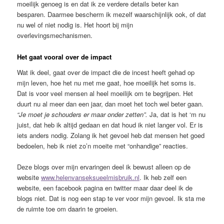
moeilijk genoeg is en dat ik ze verdere details beter kan
besparen. Daarmee bescherm ik mezelf waarschijnlijk ook, of dat
nu wel of niet nodig is. Het hoort bij mijn
overlevingsmechanismen.
Het gaat vooral over de impact
Wat ik deel, gaat over de impact die de incest heeft gehad op
mijn leven, hoe het nu met me gaat, hoe moeilijk het soms is.
Dat is voor veel mensen al heel moeilijk om te begrijpen. Het
duurt nu al meer dan een jaar, dan moet het toch wel beter gaan.
“Je moet je schouders er maar onder zetten”.
Ja, dat is het ‘m nu
juist, dat heb ik altijd gedaan en dat houd ik niet langer vol. Er is
iets anders nodig. Zolang ik het gevoel heb dat mensen het goed
bedoelen, heb ik niet zo’n moeite met “onhandige” reacties.
Deze blogs over mijn ervaringen deel ik bewust alleen op de
website
www.helenvanseksueelmisbruik.nl
. Ik heb zelf een
website, een facebook pagina en twitter maar daar deel ik de
blogs niet. Dat is nog een stap te ver voor mijn gevoel. Ik sta me
de ruimte toe om daarin te groeien.