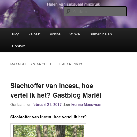
Spring
Spring
Het trauma voorbij!
naar
naar
Zoek
de
de
primaire
secundaire
Helen van seksueel misbruik
inhoud
inhoud
Hoofdmenu
Blog
Zelftest
Ivonne
Winkel
Samen helen
Contact
MAANDELIJKS ARCHIEF:
FEBRUARI 2017
Slachtoffer van incest, hoe
vertel ik het? Gastblog Mariël
Geplaatst op
februari 21, 2017
door
Ivonne Meeuwsen
Slachtoffer van incest, hoe vertel ik het?