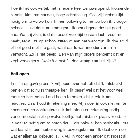
Hoe ik het ook vertel, het is iedere keer zenuwslopend: klotsende
oksels, klamme handen, hoge ademhaling. Ook zij hebben tijd
nodig om te verwerken. In hun beleving tot nu toe ben ik vroeger
behoorlijk “de dans ontsprongen”. Ik ben degene die het goed
had. Wat zij zien, is dat moeder veel tijd en aandacht voor me
heeft, terwijl zij op school zitten of aan het werk zijn. Ik doe altijd
of het goed met me gaat, want dat is wat moeder van mijn
verwacht. Zo is het beeld. Eén van mijn broers benoemt dat en
zegt vervolgens:
“Join the club”
. Hoe wrang kan het zijn?!
Half open
In mijn omgeving ben ik vrij open over het feit dat ik misbruikt
ben en dat ik nu in therapie ben. Ik besef wel dat het voor veel
mensen heel schokkend is om te horen, dat merk ik aan
reacties. Daar houd ik rekening mee. Mijn doel is ook niet om te
choqueren en confronteren. Ik heb steun en erkenning nodig. Ik
vertel meestal niet op welke leeftijd het misbruik plaats vond. Het
is vast té heftig om te horen dat ik als baby al ben misbruikt, iets
wat laatst in een herbeleving is bovengekomen. Ik deel ook nooit
wát er allemaal gebeurd is. Ik vul in voor een ander dat incest al