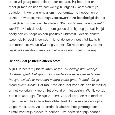
uit en wil graag meer delen, meer contact. Hij heeft het er
moeilijk mee en beseft hoe weinig hij eigenlijk weet van mijn
verleden. Ik verlang ernaar om meer contact te hebben en om
gezien te worden, maar mijn vertrouwen is zo beschadigd dat het
moeilijk is om me open te stellen.
“Wat als ik weer teleurgesteld
wordt? “
Ik heb dit ook met hem gedeeld en hij begrijpt dat ik tijd
nodig heb en hoopt op een positieve uitkomst. Met de andere
twee heb ik redelijk contact. Het onderwerp incest ligt lastig bij
hen maar niet vanuit afwijzing van mij. De redenen zijn voor mij
begrijpelijk en daarmee staat het ons contact niet in de weg.
‘Ik denk dat je hierin alleen staat’
Mijn zus heeft mij laatst laten weten:
“Ik begrijp niet waar je
doorheen gaat. Het gaat mijn voorstellingsvermogen te boven,
het lijkt wel of het over een andere vader gaat. Ik denk dat je
hierin alleen staat”.
Het raakt me diep, het voelt als een herhaling
uit het verleden. Ik word niet erkend en niet gezien. Wat ik vertel,
kan niet waar zijn. De pijn zit diep, ze raakt aan de pijn rondom
mijn moeder, die in feite hetzelfde deed. Onze relatie verloopt al
langer moeizaam, zeker omdat ik afstand heb gevraagd om
ruimte voor mijn proces te hebben. Dat heeft haar pijn gedaan.