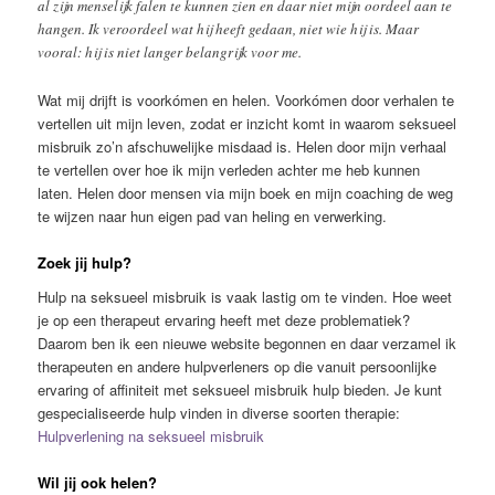
al zijn menselijk falen te kunnen zien en daar niet mijn oordeel aan te
hangen. Ik veroordeel wat hij heeft gedaan, niet wie hij is. Maar
vooral: hij is niet langer belangrijk voor me.
Wat mij drijft is voorkómen en helen. Voorkómen door verhalen te
vertellen uit mijn leven, zodat er inzicht komt in waarom seksueel
misbruik zo’n afschuwelijke misdaad is. Helen door mijn verhaal
te vertellen over hoe ik mijn verleden achter me heb kunnen
laten. Helen door mensen via mijn boek en mijn coaching de weg
te wijzen naar hun eigen pad van heling en verwerking.
Zoek jij hulp?
Hulp na seksueel misbruik is vaak lastig om te vinden. Hoe weet
je op een therapeut ervaring heeft met deze problematiek?
Daarom ben ik een nieuwe website begonnen en daar verzamel ik
therapeuten en andere hulpverleners op die vanuit persoonlijke
ervaring of affiniteit met seksueel misbruik hulp bieden. Je kunt
gespecialiseerde hulp vinden in diverse soorten therapie:
Hulpverlening na seksueel misbruik
Wil jij ook helen?