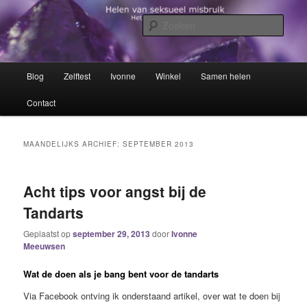
Spring
Spring
Het trauma voorbij!
naar
naar
Zoek
de
de
primaire
secundaire
Helen van seksueel misbruik
inhoud
inhoud
Hoofdmenu
Blog
Zelftest
Ivonne
Winkel
Samen helen
Contact
MAANDELIJKS ARCHIEF:
SEPTEMBER 2013
Acht tips voor angst bij de
Tandarts
Geplaatst op
september 29, 2013
door
Ivonne
Meeuwsen
Wat de doen als je bang bent voor de tandarts
Via Facebook ontving ik onderstaand artikel, over wat te doen bij