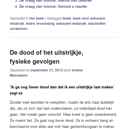
De vraag van Ivonne: reactie van Desirée
De vraag van Ivonne: Gonnie’s reactie
Geplaatst in
Het boek
|
Getagged
boek
,
boek over seksueel
misbruik
,
helen
,
levenslang
,
seksueel misbruik
,
slachtoffer
,
verwerken
De dood of het uitstrijkje,
fysieke gevolgen
Geplaatst op
september 21, 2013
door
Ivonne
Meeuwsen
‘Ik ga nog liever dood dan dat ik een uitstrijkje laat maken’
zegt ze
Zonder veel woorden te verspillen, maakt de arts haar duidelijk
dat, als zij zich niet laat onderzoeken, ze inderdaad dood kan
gaan. Het maakt geen verschil. Haar kreet is geen stoerdoenerij.
Ze meent het. Ze gaat nog liever dood. Ze is extreem bang en
beschaamd over alles wat met haar geslachtsorgaan te maken