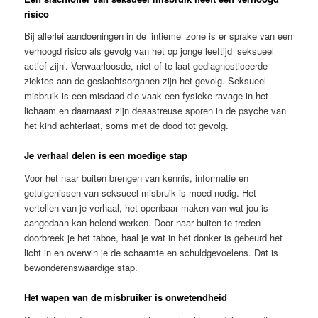
risico
Bij allerlei aandoeningen in de ‘intieme’ zone is er sprake van een
verhoogd risico als gevolg van het op jonge leeftijd ‘seksueel
actief zijn’. Verwaarloosde, niet of te laat gediagnosticeerde
ziektes aan de geslachtsorganen zijn het gevolg. Seksueel
misbruik is een misdaad die vaak een fysieke ravage in het
lichaam en daarnaast zijn desastreuse sporen in de psyche van
het kind achterlaat, soms met de dood tot gevolg.
Je verhaal delen is een moedige stap
Voor het naar buiten brengen van kennis, informatie en
getuigenissen van seksueel misbruik is moed nodig. Het
vertellen van je verhaal, het openbaar maken van wat jou is
aangedaan kan helend werken. Door naar buiten te treden
doorbreek je het taboe, haal je wat in het donker is gebeurd het
licht in en overwin je de schaamte en schuldgevoelens. Dat is
bewonderenswaardige stap.
Het wapen van de misbruiker is onwetendheid