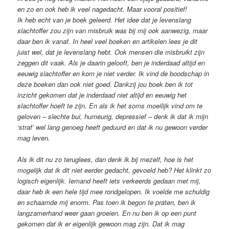
en zo en ook heb ik veel nagedacht. Maar vooral positief!
Ik heb echt van je boek geleerd. Het idee dat je levenslang
slachtoffer zou zijn van misbruik was bij mij ook aanwezig, maar
daar ben ik vanaf. In heel veel boeken en artikelen lees je dit
juist wel, dat je levenslang hebt. Ook mensen die misbruikt zijn
zeggen dit vaak. Als je daarin gelooft, ben je inderdaad altijd en
eeuwig slachtoffer en kom je niet verder. Ik vind de boodschap in
deze boeken dan ook niet goed. Dankzij jou boek ben ik tot
inzicht gekomen dat je inderdaad niet altijd en eeuwig het
slachtoffer hoeft te zijn. En als ik het soms moeilijk vind om te
geloven – slechte bui, humeurig, depressief – denk ik dat ik mijn
‘straf’ wel lang genoeg heeft geduurd en dat ik nu gewoon verder
mag leven.
Als ik dit nu zo teruglees, dan denk ik bij mezelf, hoe is het
mogelijk dat ik dit niet eerder gedacht, gevoeld heb? Het klinkt zo
logisch eigenlijk. Iemand heeft iets verkeerds gedaan met mij,
daar heb ik een hele tijd mee rondgelopen. Ik voelde me schuldig
en schaamde mij enorm. Pas toen ik begon te praten, ben ik
langzamerhand weer gaan groeien. En nu ben ik op een punt
gekomen dat ik er eigenlijk gewoon mag zijn. Dat ik mag