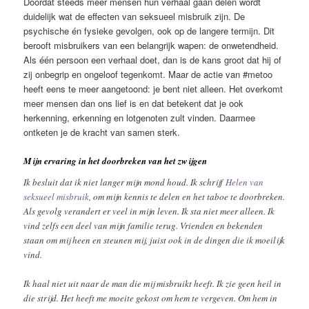
Doordat steeds meer mensen hun verhaal gaan delen wordt
duidelijk wat de effecten van seksueel misbruik zijn. De
psychische én fysieke gevolgen, ook op de langere termijn. Dit
berooft misbruikers van een belangrijk wapen: de onwetendheid.
Als één persoon een verhaal doet, dan is de kans groot dat hij of
zij onbegrip en ongeloof tegenkomt. Maar de actie van #metoo
heeft eens te meer aangetoond: je bent niet alleen. Het overkomt
meer mensen dan ons lief is en dat betekent dat je ook
herkenning, erkenning en lotgenoten zult vinden. Daarmee
ontketen je de kracht van samen sterk.
Mijn ervaring in het doorbreken van het zwijgen
Ik besluit dat ik niet langer mijn mond houd. Ik schrijf
Helen van
seksueel misbruik
, om mijn kennis te delen en het taboe te doorbreken.
Als gevolg verandert er veel in mijn leven. Ik sta niet meer alleen. Ik
vind zelfs een deel van mijn familie terug. Vrienden en bekenden
staan om mij heen en steunen mij, juist ook in de dingen die ik moeilijk
vind.
Ik haal niet uit naar de man die mij misbruikt heeft. Ik zie geen heil in
die strijd. Het heeft me moeite gekost om hem te vergeven. Om hem in