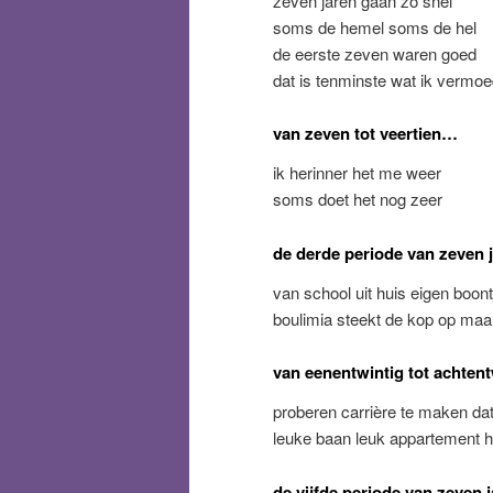
zeven jaren gaan zo snel
soms de hemel soms de hel
de eerste zeven waren goed
dat is tenminste wat ik vermo
van zeven tot veertien…
ik herinner het me weer
soms doet het nog zeer
de derde periode van zeven 
van school uit huis eigen boon
boulimia steekt de kop op maar
van eenentwintig tot achten
proberen carrière te maken dat
leuke baan leuk appartement h
de vijfde periode van zeven 