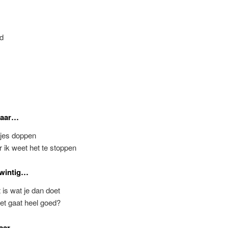
ed
jaar…
tjes doppen
 ik weet het te stoppen
twintig…
 is wat je dan doet
et gaat heel goed?
jaar…