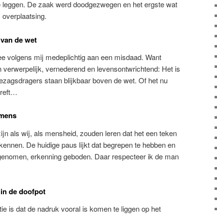
te leggen. De zaak werd doodgezwegen en het ergste wat
overplaatsing.
 van de wet
mee volgens mij medeplichtig aan een misdaad. Want
en verwerpelijk, vernederend en levensontwrichtend: Het is
gezagsdragers staan blijkbaar boven de wet. Of het nu
treft…
 mens
jn als wij, als mensheid, zouden leren dat het een teken
rkennen. De huidige paus lijkt dat begrepen te hebben en
 genomen, erkenning geboden. Daar respecteer ik de man
 in de doofpot
tie is dat de nadruk vooral is komen te liggen op het