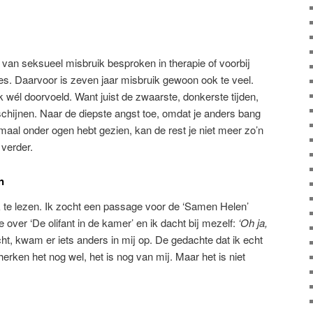
n van seksueel misbruik besproken in therapie of voorbij
es. Daarvoor is zeven jaar misbruik gewoon ook te veel.
wél doorvoeld. Want juist de zwaarste, donkerste tijden,
 schijnen. Naar de diepste angst toe, omdat je anders bang
enmaal onder ogen hebt gezien, kan de rest je niet meer zo’n
verder.
n
ek te lezen. Ik zocht een passage voor de ‘Samen Helen’
e over ‘De olifant in de kamer’ en ik dacht bij mezelf:
‘Oh ja,
cht, kwam er iets anders in mij op. De gedachte dat ik echt
 herken het nog wel, het is nog van mij. Maar het is niet