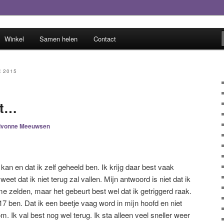
Winkel
Samen helen
Contact
sueel misbruik
 2015
at…
Ivonne Meeuwsen
 kan en dat ik zelf geheeld ben. Ik krijg daar best vaak
eet dat ik niet terug zal vallen. Mijn antwoord is niet dat ik
e zelden, maar het gebeurt best wel dat ik getriggerd raak.
17 ben. Dat ik een beetje vaag word in mijn hoofd en niet
 Ik val best nog wel terug. Ik sta alleen veel sneller weer