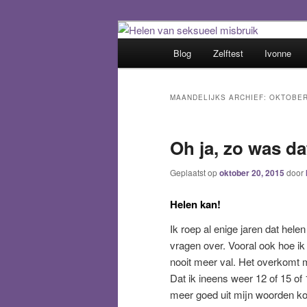
Spring
Spring
Het trauma voorbij!
naar
naar
Hoofdmenu
Blog
Zelftest
Ivonne
de
de
Helen van sek
primaire
secundaire
inhoud
inhoud
MAANDELIJKS ARCHIEF:
OKTOBER
Oh ja, zo was d
Geplaatst op
oktober 20, 2015
door
Helen kan!
Ik roep al enige jaren dat helen
vragen over. Vooral ook hoe ik w
nooit meer val. Het overkomt m
Dat ik ineens weer 12 of 15 of 
meer goed uit mijn woorden kom.