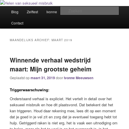
Spring
Spring
Het trauma voorbij!
naar
naar
Hoofdmenu
Zoek
Blog
Zelftest
Ivonne
Winkel
Samen helen
de
de
primaire
secundaire
Helen van seksueel misbruik
Contact
inhoud
inhoud
MAANDELIJKS ARCHIEF:
MAART 2019
Winnende verhaal wedstrijd
maart: Mijn grootste geheim
Geplaatst op
maart 31, 2019
door
Ivonne Meeuwsen
Triggerwaarschuwing:
Onderstaand verhaal is expliciet. Het vertelt in detail over het
seksueel misbruik en hoe dit plaatsvond. Dat betekent dat het
kan triggeren. Houd daar rekening mee, lees dit op een moment
dat je goed in je vel zit en zorg dat je eventueel toegang hebt tot
hulp. Getriggerd raken is niet erg, het is vaak een uitnodiging om
te helen, maar als het te veel is en het overspoelt je, is het