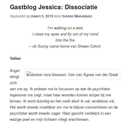
Gastblog Jessica: Dissociatie
Geplaatst op
maart 3, 2019
door
Ivonne Meeuwsen
I’m walking on a wire
I close my eyes and fly out of my mind
Into the fire
– uit
Sunny came home
van Shawn Colvin
Vallen
Angst
dringt
zich
aan me op. Ik probeer me te focussen op wat de psychiater
tegenover me zegt, maar haar woorden komen amper bij me
binnen. Ik word duizelig en het voelt alsof ik val, eindeloos val.
Het wordt steeds moeilijker om me te blijven concentreren en de
psychiater wordt steeds vager. Haar gezicht verdwijnt in een
wazige poel en mijn lichaam vliegt erachteraan.