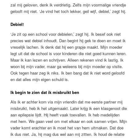
zal mij geloven, denk ik verdrietig. Zelfs mijn voormalige vriendje
gelooft mij niet. ‘Je vind het toch lekker, geil wijf, debiel,’ zegt hij.
Debiel!
‘Je zit op een school voor debielen,’ zegt hij. Ik besef ook niet
precies wat debiel inhoudt. Dan begint hij gek te doen en moet ik
vreselijk lachen. Ik denk dat hij een grapje maakt. Mijn moeder
legt uit dat de school is voor kinderen die niet goed kunnen leren.
Maar ik kan lezen en schrijven. Alleen rekenen vind ik lastig. Ik
woon bij mijn vader, maar ga weleens bij mijn moeder op visite.
Ook tegen haar zeg ik niks. Ik ben bang dat ik niet word geloofd
en dat alles mijn eigen schuld is.
Ik begin te zien dat ik misbruikt ben
Als ik er achter kom via mijn vriendin dat me eerste partner mij
misbruikt, heb ik het uitgemaakt. Later krijg ik een klasgenoot die
aan epilepsie lijdt. Hij heeft vaak toevallen. Ik heb medelijden
met hem. We gaan veel om met elkaar en ook samen vrijen. Mijn
vader komt erachter en ik moet het van hem uitmaken. Dat doe
ik dus niet. Ja, hij mag dus wel aan mij zitten. Ik houd de relatie