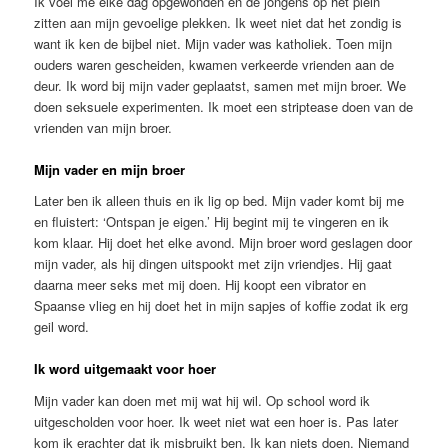
Ik voel me elke dag opgewonden en de jongens op het plein
zitten aan mijn gevoelige plekken. Ik weet niet dat het zondig is
want ik ken de bijbel niet. Mijn vader was katholiek. Toen mijn
ouders waren gescheiden, kwamen verkeerde vrienden aan de
deur. Ik word bij mijn vader geplaatst, samen met mijn broer. We
doen seksuele experimenten. Ik moet een striptease doen van de
vrienden van mijn broer.
Mijn vader en mijn broer
Later ben ik alleen thuis en ik lig op bed. Mijn vader komt bij me
en fluistert: ‘Ontspan je eigen.’ Hij begint mij te vingeren en ik
kom klaar. Hij doet het elke avond. Mijn broer word geslagen door
mijn vader, als hij dingen uitspookt met zijn vriendjes. Hij gaat
daarna meer seks met mij doen. Hij koopt een vibrator en
Spaanse vlieg en hij doet het in mijn sapjes of koffie zodat ik erg
geil word.
Ik word uitgemaakt voor hoer
Mijn vader kan doen met mij wat hij wil. Op school word ik
uitgescholden voor hoer. Ik weet niet wat een hoer is. Pas later
kom ik erachter dat ik misbruikt ben. Ik kan niets doen. Niemand