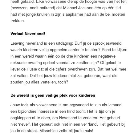
heeft gefaald. Elke volwassene die op de hoogte was van het feit
(bewezen, nooit ontkend) dat Michael Jackson één op één tijd
had met jonge knullen in zijn slaapkamer had aan de bel moeten
trekken.
Verlaat Neverland!
Leaving neverland is een uitdaging: Durf jij de sprookjeswereld
waarin kinderen veilig opgroeien achter je te laten? Rond te kijken
in een wereld waarin één op de drie kinderen een negatieve
seksuele ervaring opdoet voordat ze zestien zijn? Of geloof je
liever de illusie dat al die cijfers overdreven zijn. Dat het wel mee
zal vallen. Dat het jouw kinderen niet zal gebeuren, want die
zouden jou alles vertellen, toch?
De wereld is geen veilige plek voor kinderen
Jouw taak als volwassene is om argwanend te zijn als iemand
een bijzondere interesse in een kind toont. Het is tijd om je
oogkleppen af te doen, om Neverland te verlaten. Het gebeurt
niet ‘never’. Het gebeurt ook niet in een ver ‘land’. Het gebeurt bij
jou in de straat. Misschien zelfs bij jou in huis!