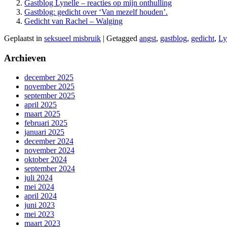
Gastblog Lynelle – reacties op mijn onthulling
Gastblog: gedicht over ‘Van mezelf houden’.
Gedicht van Rachel – Walging
Geplaatst in
seksueel misbruik
|
Getagged
angst
,
gastblog
,
gedicht
,
Ly
Archieven
december 2025
november 2025
september 2025
april 2025
maart 2025
februari 2025
januari 2025
december 2024
november 2024
oktober 2024
september 2024
juli 2024
mei 2024
april 2024
juni 2023
mei 2023
maart 2023