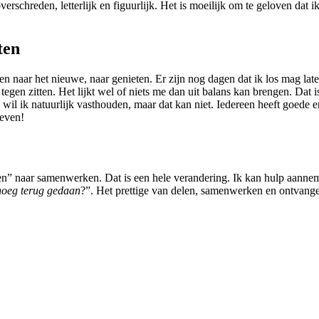
rschreden, letterlijk en figuurlijk. Het is moeilijk om te geloven dat i
ten
ken naar het nieuwe, naar genieten. Er zijn nog dagen dat ik los mag lat
 tegen zitten. Het lijkt wel of niets me dan uit balans kan brengen. Dat
l wil ik natuurlijk vasthouden, maar dat kan niet. Iedereen heeft goed
leven!
doen” naar samenwerken. Dat is een hele verandering. Ik kan hulp aannem
noeg terug gedaan
?”. Het prettige van delen, samenwerken en ontvangen