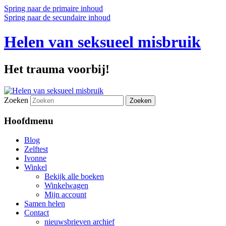
Spring naar de primaire inhoud
Spring naar de secundaire inhoud
Helen van seksueel misbruik
Het trauma voorbij!
Zoeken
Hoofdmenu
Blog
Zelftest
Ivonne
Winkel
Bekijk alle boeken
Winkelwagen
Mijn account
Samen helen
Contact
nieuwsbrieven archief