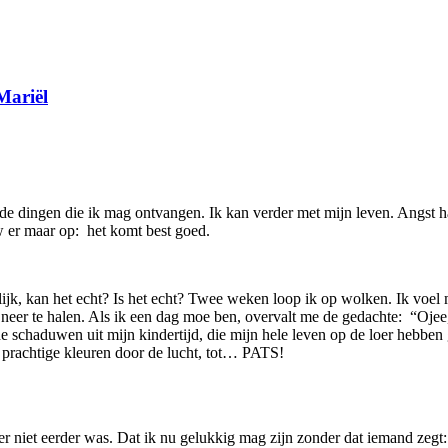
Mariël
e dingen die ik mag ontvangen. Ik kan verder met mijn leven. Angst h
uw er maar op: het komt best goed.
ijk, kan het echt? Is het echt? Twee weken loop ik op wolken. Ik voel 
des neer te halen. Als ik een dag moe ben, overvalt me de gedachte: “O
de schaduwen uit mijn kindertijd, die mijn hele leven op de loer hebbe
t prachtige kleuren door de lucht, tot… PATS!
 er niet eerder was. Dat ik nu gelukkig mag zijn zonder dat iemand zegt: