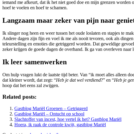
iemand me afkeurt, dat ik het niet goed doe en mijn grenzen worden ove
hoef te voelen en hoef te schamen.
Langzaam maar zeker van pijn naar genie
Ik slinger nog heen en weer tussen het oude loslaten en stapjes te ma
Andere dagen zijn fijn en voel ik me als nooit tevoren, ook als dingen
teleurstelling en emoties die getriggerd worden. Dat geweldige gevoe
zeker krijgen de goede dagen de overhand. Ik ga van overleven naar 
Ik leer samenwerken
Om hulp vragen lukt de laatste tijd beter. Van “ik moet alles alleen 
dat kleiner wordt, dat zegt: “
Heb je dat wel verdiend
?” en “
Heb je ge
hoop dat het eens zal zwijgen.
Related posts:
Gastblog Mariël Groenen – Getriggerd
Gastblog Mariël – Ontucht op school
Slachtoffer van incest, hoe vertel ik het? Gastblog Mariël
Hoera, ik raak de controle kwijt, gastblog Mariël