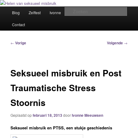
Spring
Het trauma voorbij!
naar
Hoofdmenu
Zoek
Blog
Zelftest
Ivonne
Winkel
Samen helen
de
primaire
Helen van seksueel misbruik
Contact
inhoud
Bericht
←
Vorige
Volgende
→
navigatie
Seksueel misbruik en Post
Traumatische Stress
Stoornis
Geplaatst op
februari 18, 2013
door
Ivonne Meeuwsen
Seksueel misbruik en PTSS, een stukje geschiedenis