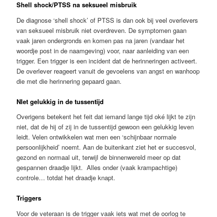
Shell shock/PTSS na seksueel misbruik
De diagnose ‘shell shock’ of PTSS is dan ook bij veel overlevers
van seksueel misbruik niet overdreven. De symptomen gaan
vaak jaren ondergronds en komen pas na jaren (vandaar het
woordje post in de naamgeving) voor, naar aanleiding van een
trigger. Een trigger is een incident dat de herinneringen activeert.
De overlever reageert vanuit de gevoelens van angst en wanhoop
die met die herinnering gepaard gaan.
NIet gelukkig in de tussentijd
Overigens betekent het feit dat iemand lange tijd oké lijkt te zijn
niet, dat de hij of zij in de tussentijd gewoon een gelukkig leven
leidt. Velen ontwikkelen wat men een ‘schijnbaar normale
persoonlijkheid’ noemt. Aan de buitenkant ziet het er succesvol,
gezond en normaal uit, terwijl de binnenwereld meer op dat
gespannen draadje lijkt. Alles onder (vaak krampachtige)
controle… totdat het draadje knapt.
Triggers
Voor de veteraan is de trigger vaak iets wat met de oorlog te