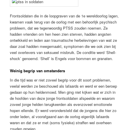
Frontsoldaten die in de loopgraven van de 1e wereldoorlog lagen,
kwamen vaak terug van de oorlog met een behoorlijk psychisch
probleem, dat we tegenwoordig PTSS zouden noemen. Ze
hadden vrienden om hen heen zien sterven, hadden angsten
ontwikkeld en leden aan traumatische herbelevingen van wat ze
daar zoal hadden meegemaakt, symptomen die we ook zien bij
veel overlevers van seksueel misbruik. De conditie werd ‘Shell-
shock’ genoemd. ‘Shell’ is Engels voor bommen en granaten.
Weinig begrip van omstanders
In die tijd was er niet zoveel begrip voor dit soort problemen,
veelal werden ze beschouwd als lafaards en werd er een beroep
gedaan op hun heldenmoed. Men ging niet kijken wat er zich in
de hoofden van deze jonge frontsoldaten afspeelde en waarom
zoveel jonge helden terugkeerden als evenzoveel emotionele
hopen ellende. Er werd verondersteld dat de jongens die hier zo
onder leden, al voorafgaand aan de oorlog eigenlijk lafaards
waren en dat ze er met (soms fysieke) straffen wel overheen
zouden groeien.