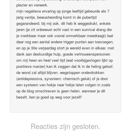
plezier en verwerk.
mijn negatieve ervaring op jonge leeftijd gebeurde als 7
jarig ventje, bewustwording komt in de pubertijd
gegarandeerd. bij mij ook. dit heb ik weggedrukt, enkele
jaren (je zit onbewust echt vast in een survival drang die
je merkbaar maar ook vooral onmerkbaar meedraagt) laat
daar nog een aantal andere trigger punten aan toevoegen,
en op je 30e verjaardag stort je wereld even in elkaar. met
dank aan deskundige hulp, goede vertrouwenspersonen
om mij heen en heel veel tijd (wat voorbijgevlogen lijkt op
positieve manier) kan ik zeggen dat ik in de heling geloof.
de wond zal altijd blijven. wegstoppen onderdrukken
(antidepressiva, synoniem: chemisch geluk) of je door
een systeem van hokje naar hokje laten volgen in zoals
op de blog omschreven is geen helen. wanneer je dit
beseft, ben je goed op weg voor jezelf!
Reacties zijn gesloten.