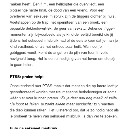
maken heeft. Een film, een helikopter die overvliegt, een
plotselinge harde knal, de dood van een vriend. Voor een
overlever van seksueel misbruik zijn de triggers dichter bij huis.
Voetstappen op de trap, het openritsen van een broek, een
bepaalde dekbedovertrek, de geur van seks… Bekende trigger-
momenten zijn bijvoorbeeld als je kind de leeftijd bereikt die jij
tijdens het seksueel misbruik had of de eerste keer dat je man je
kind vasthoud, of als het ontroostbaar huilt. Wanneer je
getriggerd wordt, komt de angst en de pijn van toen in volle
hevigheid terug. Het is een uitnodiging van het leven om die pijn
te gaan helen.
PTSS: praten helpt
Onbekendheid met PTSS maakt dat mensen die op latere leeftijd
geconfronteerd worden met traumatische herbelevingen er soms
wéér niet over kunnen praten.
‘Zit je daar nou nog mee?’
of zelfs
‘Je loopt te faken, je zoekt alleen maar aandacht.’
zijn reacties
die diep kunnen raken. Het luisterend oor, dat je zo nodig hebt als
je probeert te helen van seksueel misbruik, is dan ver te zoeken.
Hulp na seksueel misbruik