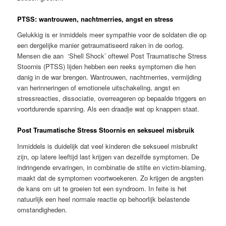
PTSS: wantrouwen, nachtmerries, angst en stress
Gelukkig is er inmiddels meer sympathie voor de soldaten die op
een dergelijke manier getraumatiseerd raken in de oorlog.
Mensen die aan ‘Shell Shock’ oftewel Post Traumatische Stress
Stoornis (PTSS) lijden hebben een reeks symptomen die hen
danig in de war brengen. Wantrouwen, nachtmerries, vermijding
van herinneringen of emotionele uitschakeling, angst en
stressreacties, dissociatie, overreageren op bepaalde triggers en
voortdurende spanning. Als een draadje wat op knappen staat.
Post Traumatische Stress Stoornis en seksueel misbruik
Inmiddels is duidelijk dat veel kinderen die seksueel misbruikt
zijn, op latere leeftijd last krijgen van dezelfde symptomen. De
indringende ervaringen, in combinatie de stilte en victim-blaming,
maakt dat de symptomen voortwoekeren. Zo krijgen de angsten
de kans om uit te groeien tot een syndroom. In feite is het
natuurlijk een heel normale reactie op behoorlijk belastende
omstandigheden.