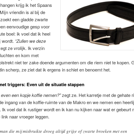
hangen krijg ik het Spaans
ijn vriendin is al bij de
 zoekt een gladde zwarte
een eenvoudige gesp voor
te boel: ik voel dat ik heel
ij wordt.
“Zullen we deze
egt ze vrolijk. Ik verzin
itvluchten en kom met
lstrekt niet ter zake doende argumenten om die riem niet te kopen. G
din scherp, ze ziet dat ik ergens in schiet en benoemt het.
t triggers: Even uit de situatie stappen
 even een kopje koffie nemen?”
zegt ze. Het karretje met de gehate ri
 de ingang van de koffie-ruimte van de Makro en we nemen een heerli
 Ik voel dat ik rustiger wordt en ik kan nu kijken naar wat er gebeurt 
 link naar vroeger leggen.
man die mij misbruikte droeg altijd grijze of zwarte broeken met een