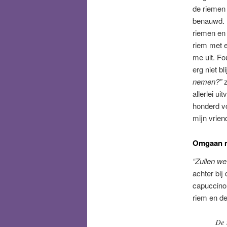
de riemen 
benauwd. M
riemen en
riem met 
me uit. Fou
erg niet bl
nemen?”
z
allerlei u
honderd vo
mijn vrien
Omgaan me
“Zullen we
achter bij
capuccino.
riem en de
De 