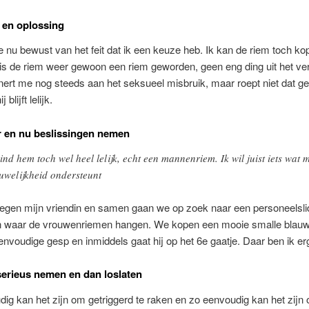
 en oplossing
 nu bewust van het feit dat ik een keuze heb. Ik kan de riem toch ko
is de riem weer gewoon een riem geworden, geen eng ding uit het ve
nert me nog steeds aan het seksueel misbruik, maar roept niet dat ge
 blijft lelijk.
er en nu beslissingen nemen
vind hem toch wel heel lelijk, echt een mannenriem. Ik wil juist iets wat m
uwelijkheid ondersteunt
 tegen mijn vriendin en samen gaan we op zoek naar een personeelsli
n waar de vrouwenriemen hangen. We kopen een mooie smalle blauw
nvoudige gesp en inmiddels gaat hij op het 6e gaatje. Daar ben ik erg
serieus nemen en dan loslaten
ig kan het zijn om getriggerd te raken en zo eenvoudig kan het zijn