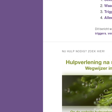
Waar
Trig
Alle
Dit bericht 
triggers
,
ve
NU HULP NODIG? ZOEK HIER!