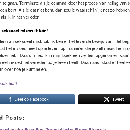
m te gaan. Tenminste als je eenmaal door het proces van heling van 
een bent. Als je dat niet bent, dan zou je waarschijnlijk net zo hebben
als ik in het verleden.
 seksueel misbruik kán!
len van seksueel misbruik, ik ben er het levende bewijs van. Het beg
at het invloed heeft op je leven, op manieren die je zelf misschien no
lder hebt. Daarom heb ik in mijn boek een zelftest opgenomen waarin
veel invloed het verleden op je leven heeft. Daarnaast staat er heel v
 in over hoe je kunt helen.
oek hier!
Deel op Facebook
Tweet
d Posts:
ueel misbruik en Post Traumatische Stress Stoornis