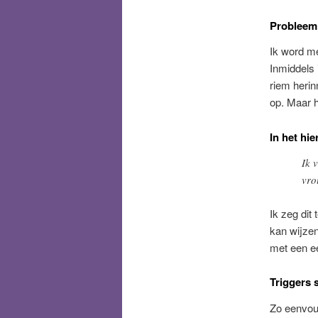
Probleem
Ik word me
Inmiddels 
riem herin
op. Maar hij
In het hi
Ik 
vro
Ik zeg dit
kan wijze
met een ee
Triggers 
Zo eenvoud