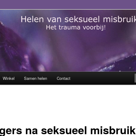
sueel misbruik
Winkel
Samen helen
Contact
ggers na seksueel misbruik