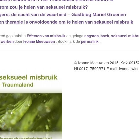
om zou je helen van seksueel misbruik?
gers: de nacht van de waarheid – Gastblog Mariël Groenen
en therapie is onvoldoende om te helen van seksueel misbruik
werd geplaatst in
Effecten van misbruik
en getagd
angsten
,
boek
,
seksueel misbr
rwerken
door
Ivonne Meeuwsen
. Bookmark de
permalink
.
© Ivonne Meeuwsen 2015, KvK: 091
NL001717590B71 E-mail: ivonne.wind