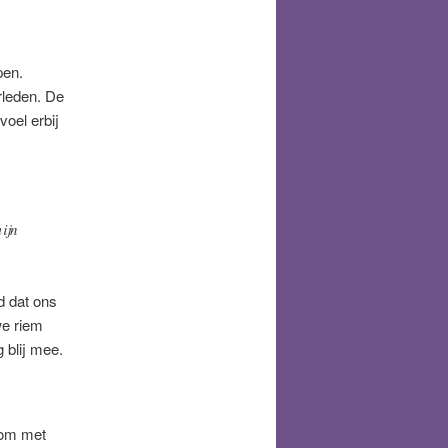
pen.
rleden. De
voel erbij
ijn
d dat ons
e riem
 blij mee.
 om met