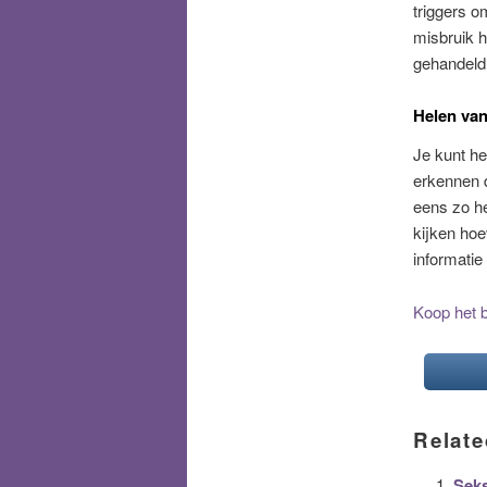
triggers o
misbruik h
gehandeld 
Helen van
Je kunt he
erkennen d
eens zo he
kijken hoe
informatie
Koop het b
Relate
Seks