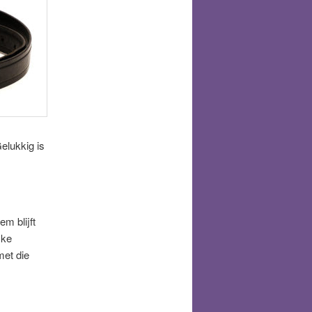
elukkig is
em blijft
jke
met die