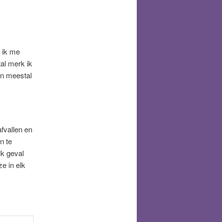
 ik me
tal merk ik
 en meestal
afvallen en
n te
lk geval
e in elk