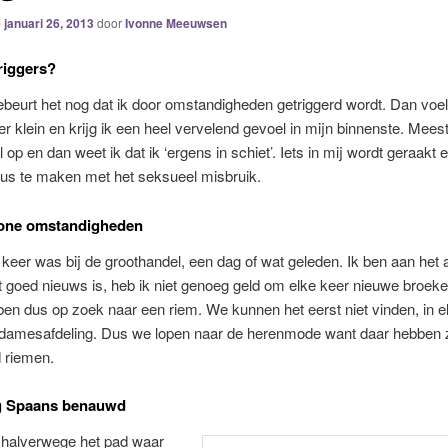
p
januari 26, 2013
door
Ivonne Meeuwsen
triggers?
beurt het nog dat ik door omstandigheden getriggerd wordt. Dan voel
r klein en krijg ik een heel vervelend gevoel in mijn binnenste. Mees
l op en dan weet ik dat ik ‘ergens in schiet’. Iets in mij wordt geraakt
dus te maken met het seksueel misbruik.
one omstandigheden
 keer was bij de groothandel, een dag of wat geleden. Ik ben aan het 
 goed nieuws is, heb ik niet genoeg geld om elke keer nieuwe broeke
ben dus op zoek naar een riem. We kunnen het eerst niet vinden, in e
e damesafdeling. Dus we lopen naar de herenmode want daar hebben z
d riemen.
ng Spaans benauwd
halverwege het pad waar