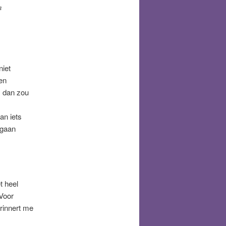
n
niet
en
, dan zou
an iets
 gaan
t heel
 Voor
rinnert me