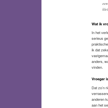
een
kle
Wat ik vr
In het ver
serieus g
praktische
ik dat zek
vastgemaak
anders, wa
vinden.
Vroeger i
Dat zo’n r
verrassend
anderen ka
aan het se