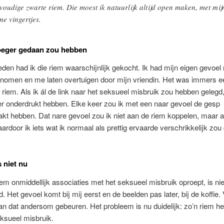
voudige zwarte riem. Die moest ik natuurlijk altijd open maken, met mij
ine vingertjes.
oeger gedaan zou hebben
leden had ik die riem waarschijnlijk gekocht. Ik had mijn eigen gevoel 
enomen en me laten overtuigen door mijn vriendin. Het was immers e
 riem. Als ik ál de link naar het seksueel misbruik zou hebben gelegd
er onderdrukt hebben. Elke keer zou ik met een naar gevoel de gesp
t hebben. Dat nare gevoel zou ik niet aan de riem koppelen, maar a
ardoor ik iets wat ik normaal als prettig ervaarde verschrikkelijk zou
s niet nu
iem onmiddellijk associaties met het seksueel misbruik oproept, is nie
. Het gevoel komt bij mij eerst en de beelden pas later, bij de koffie.
n dat andersom gebeuren. Het probleem is nu duidelijk: zo’n riem he
ksueel misbruik.