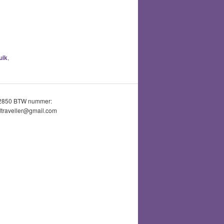
uik
,
52850 BTW nummer:
traveller@gmail.com