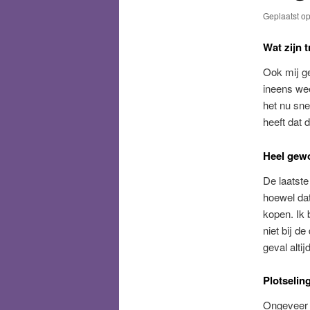
Geplaatst o
Wat zijn 
Ook mij ge
ineens wee
het nu sne
heeft dat 
Heel gew
De laatste
hoewel dat
kopen. Ik 
niet bij d
geval altij
Plotseli
Ongeveer 