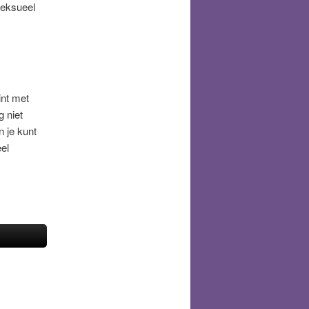
seksueel
int met
g niet
 je kunt
eel