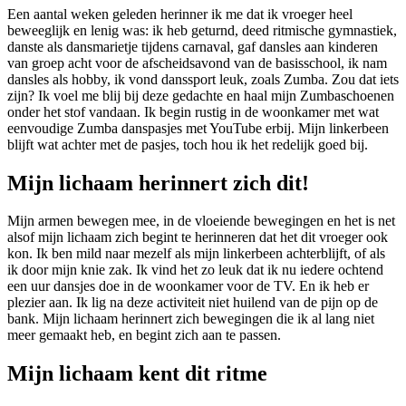
Een aantal weken geleden herinner ik me dat ik vroeger heel
beweeglijk en lenig was: ik heb geturnd, deed ritmische gymnastiek,
danste als dansmarietje tijdens carnaval, gaf dansles aan kinderen
van groep acht voor de afscheidsavond van de basisschool, ik nam
dansles als hobby, ik vond danssport leuk, zoals Zumba. Zou dat iets
zijn? Ik voel me blij bij deze gedachte en haal mijn Zumbaschoenen
onder het stof vandaan. Ik begin rustig in de woonkamer met wat
eenvoudige Zumba danspasjes met YouTube erbij. Mijn linkerbeen
blijft wat achter met de pasjes, toch hou ik het redelijk goed bij.
Mijn lichaam herinnert zich dit!
Mijn armen bewegen mee, in de vloeiende bewegingen en het is net
alsof mijn lichaam zich begint te herinneren dat het dit vroeger ook
kon. Ik ben mild naar mezelf als mijn linkerbeen achterblijft, of als
ik door mijn knie zak. Ik vind het zo leuk dat ik nu iedere ochtend
een uur dansjes doe in de woonkamer voor de TV. En ik heb er
plezier aan. Ik lig na deze activiteit niet huilend van de pijn op de
bank. Mijn lichaam herinnert zich bewegingen die ik al lang niet
meer gemaakt heb, en begint zich aan te passen.
Mijn lichaam kent dit ritme