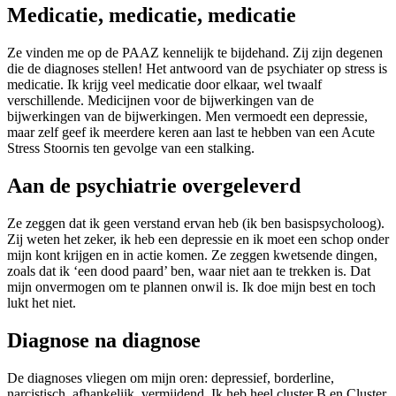
Medicatie, medicatie, medicatie
Ze vinden me op de PAAZ kennelijk te bijdehand. Zij zijn degenen
die de diagnoses stellen! Het antwoord van de psychiater op stress is
medicatie. Ik krijg veel medicatie door elkaar, wel twaalf
verschillende. Medicijnen voor de bijwerkingen van de
bijwerkingen van de bijwerkingen. Men vermoedt een depressie,
maar zelf geef ik meerdere keren aan last te hebben van een Acute
Stress Stoornis ten gevolge van een stalking.
Aan de psychiatrie overgeleverd
Ze zeggen dat ik geen verstand ervan heb (ik ben basispsycholoog).
Zij weten het zeker, ik heb een depressie en ik moet een schop onder
mijn kont krijgen en in actie komen. Ze zeggen kwetsende dingen,
zoals dat ik ‘een dood paard’ ben, waar niet aan te trekken is. Dat
mijn onvermogen om te plannen onwil is. Ik doe mijn best en toch
lukt het niet.
Diagnose na diagnose
De diagnoses vliegen om mijn oren: depressief, borderline,
narcistisch, afhankelijk, vermijdend. Ik heb heel cluster B en Cluster