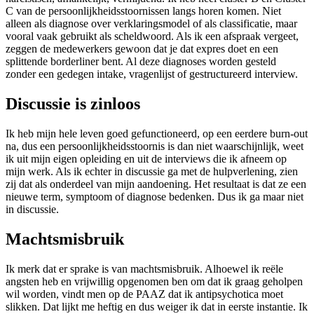
C van de persoonlijkheidsstoornissen langs horen komen. Niet
alleen als diagnose over verklaringsmodel of als classificatie, maar
vooral vaak gebruikt als scheldwoord. Als ik een afspraak vergeet,
zeggen de medewerkers gewoon dat je dat expres doet en een
splittende borderliner bent. Al deze diagnoses worden gesteld
zonder een gedegen intake, vragenlijst of gestructureerd interview.
Discussie is zinloos
Ik heb mijn hele leven goed gefunctioneerd, op een eerdere burn-out
na, dus een persoonlijkheidsstoornis is dan niet waarschijnlijk, weet
ik uit mijn eigen opleiding en uit de interviews die ik afneem op
mijn werk. Als ik echter in discussie ga met de hulpverlening, zien
zij dat als onderdeel van mijn aandoening. Het resultaat is dat ze een
nieuwe term, symptoom of diagnose bedenken. Dus ik ga maar niet
in discussie.
Machtsmisbruik
Ik merk dat er sprake is van machtsmisbruik. Alhoewel ik reële
angsten heb en vrijwillig opgenomen ben om dat ik graag geholpen
wil worden, vindt men op de PAAZ dat ik antipsychotica moet
slikken. Dat lijkt me heftig en dus weiger ik dat in eerste instantie. Ik