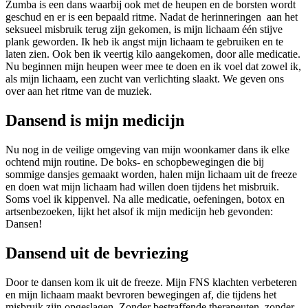
Zumba is een dans waarbij ook met de heupen en de borsten wordt
geschud en er is een bepaald ritme. Nadat de herinneringen aan het
seksueel misbruik terug zijn gekomen, is mijn lichaam één stijve
plank geworden. Ik heb ik angst mijn lichaam te gebruiken en te
laten zien. Ook ben ik veertig kilo aangekomen, door alle medicatie.
Nu beginnen mijn heupen weer mee te doen en ik voel dat zowel ik,
als mijn lichaam, een zucht van verlichting slaakt. We geven ons
over aan het ritme van de muziek.
Dansend is mijn medicijn
Nu nog in de veilige omgeving van mijn woonkamer dans ik elke
ochtend mijn routine. De boks- en schopbewegingen die bij
sommige dansjes gemaakt worden, halen mijn lichaam uit de freeze
en doen wat mijn lichaam had willen doen tijdens het misbruik.
Soms voel ik kippenvel. Na alle medicatie, oefeningen, botox en
artsenbezoeken, lijkt het alsof ik mijn medicijn heb gevonden:
Dansen!
Dansend uit de bevriezing
Door te dansen kom ik uit de freeze. Mijn FNS klachten verbeteren
en mijn lichaam maakt bevroren bewegingen af, die tijdens het
misbruik zijn opgeslagen. Zonder bestraffende therapeuten, zonder