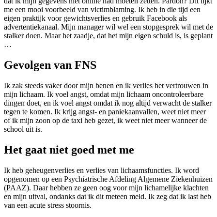
dat ik mijn gegevens niet online had moeten zetten. Pardon? Dit lijkt
me een mooi voorbeeld van victimblaming. Ik heb in die tijd een
eigen praktijk voor gewichtsverlies en gebruik Facebook als
advertentiekanaal. Mijn manager wil wel een stopgesprek wil met de
stalker doen. Maar het zaadje, dat het mijn eigen schuld is, is geplant
…
Gevolgen van FNS
Ik zak steeds vaker door mijn benen en ik verlies het vertrouwen in
mijn lichaam. Ik voel angst, omdat mijn lichaam oncontroleerbare
dingen doet, en ik voel angst omdat ik nog altijd verwacht de stalker
tegen te komen. Ik krijg angst- en paniekaanvallen, weet niet meer
of ik mijn zoon op de taxi heb gezet, ik weet niet meer wanneer de
school uit is.
Het gaat niet goed met me
Ik heb geheugenverlies en verlies van lichaamsfuncties. Ik word
opgenomen op een Psychiatrische Afdeling Algemene Ziekenhuizen
(PAAZ). Daar hebben ze geen oog voor mijn lichamelijke klachten
en mijn uitval, ondanks dat ik dit meteen meld. Ik zeg dat ik last heb
van een acute stress stoornis.