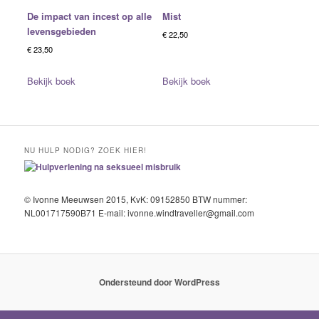
De impact van incest op alle
Mist
levensgebieden
€
22,50
€
23,50
Bekijk boek
Bekijk boek
NU HULP NODIG? ZOEK HIER!
© Ivonne Meeuwsen 2015, KvK: 09152850 BTW nummer:
NL001717590B71 E-mail: ivonne.windtraveller@gmail.com
Ondersteund door WordPress