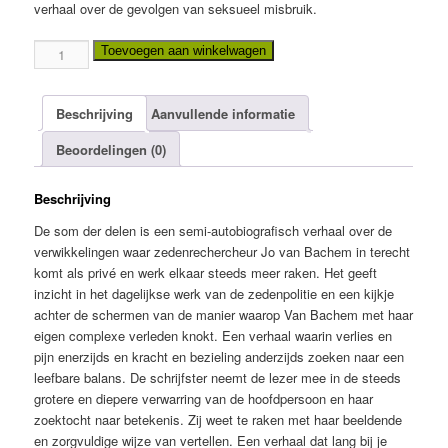
verhaal over de gevolgen van seksueel misbruik.
De
Toevoegen aan winkelwagen
som
der
delen
Beschrijving
Aanvullende informatie
aantal
Beoordelingen (0)
Beschrijving
De som der delen is een semi-autobiografisch verhaal over de
verwikkelingen waar zedenrechercheur Jo van Bachem in terecht
komt als privé en werk elkaar steeds meer raken. Het geeft
inzicht in het dagelijkse werk van de zedenpolitie en een kijkje
achter de schermen van de manier waarop Van Bachem met haar
eigen complexe verleden knokt. Een verhaal waarin verlies en
pijn enerzijds en kracht en bezieling anderzijds zoeken naar een
leefbare balans. De schrijfster neemt de lezer mee in de steeds
grotere en diepere verwarring van de hoofdpersoon en haar
zoektocht naar betekenis. Zij weet te raken met haar beeldende
en zorgvuldige wijze van vertellen. Een verhaal dat lang bij je