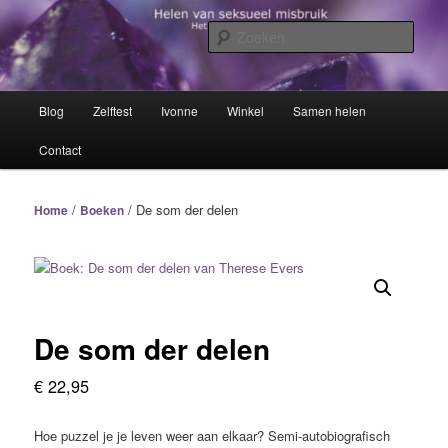
Spring
Het trauma voorbij!
naar
Zoek
de
primaire
Helen van seksueel misbruik
inhoud
Hoofdmenu
Blog
Zelftest
Ivonne
Winkel
Samen helen
Contact
/
/ De som der delen
Home
Boeken
De som der delen
€
22,95
Hoe puzzel je je leven weer aan elkaar? Semi-autobiografisch