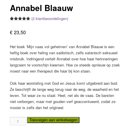
Annabel Blaauw
(
2
klantbeoordelingen)
Gewaardeerd
2
5.00
op 5
€
23,50
gebaseerd
op
klantbeoordelingen
Het boek ‘Mijn vaas vol geheimen’ van Annabel Blaauw is een
heftig boek over heling van sadistisch, zelfs satanisch seksueel
misbruik. Indringend vertelt Annabel over hoe haar herinneringen
langzaam te voorschijn kwamen. Hoe ze steeds opnieuw op zoek
moest naar een therapeut die haar bij kon staan.
Ook haar worsteling met God en Jesus komt uitgebreid aan bod.
Ze beschrijft de lange weg terug naar de weg, de waarheid en het
leven. Tot waar ze nu staat. Heel, net als de vaas. De barsten
niet verborgen, maar met gouden verf geaccentueerd, zodat ze
mooier is zelfs dan het origineel.
Mijn
Toevoegen aan winkelwagen
vaas