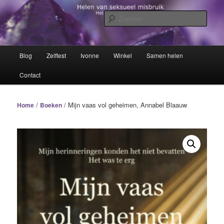
Spring
Het trauma voorbij!
naar
Zoek
de
primaire
Helen van seksueel misbruik
inhoud
Hoofdmenu
Blog
Zelftest
Ivonne
Winkel
Samen helen
Contact
/
/ Mijn vaas vol geheimen, Annabel Blaauw
Home
Boeken