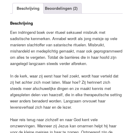
vol
geheimen,
Beschrijving
Beoordelingen (2)
Annabel
Blaauw
Beschrijving
aantal
Een indringend boek over ritueel seksueel misbruik met
sadistische kenmerken. Annabel wordt als jong meisje op vele
manieren slachtoffer van satanische rituelen. Misbruikt,
mishandeld en medeplichtig gemaakt, maar ook geprogrammeerd
om alles te vergeten. Totdat de barrières die in haar hoofd zijn
aangelegd langzaam steeds verder afbreken.
In de kerk, waar zij eerst haar heil zoekt, wordt haar verteld dat
zij het achter zich moet laten. Maar hoe? Zij herinnert zich
steeds meer afschuwelijke dingen en ze maakt kennis met
afgespleten delen van haarzelf, die in elke therapeutische setting
weer anders benaderd worden. Langzaam onvouwt haar
levensverhaal zich haar en de lezer.
Haar reis terug naar zichzelf en naar God kent vele
omzwervingen. Wanneer zij Jezus kan omarmen helpt hij haar
voor de kleine meisjes in haar te zorgen. Ontroerend zijn de