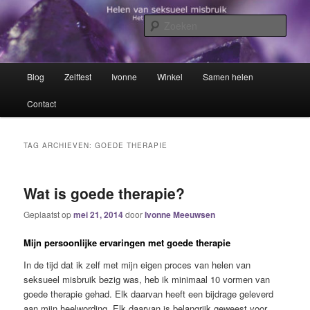
Spring
Spring
Het trauma voorbij!
naar
naar
Zoek
de
de
primaire
secundaire
Helen van seksueel misbruik
inhoud
inhoud
Hoofdmenu
Blog
Zelftest
Ivonne
Winkel
Samen helen
Contact
TAG ARCHIEVEN:
GOEDE THERAPIE
Wat is goede therapie?
Geplaatst op
mei 21, 2014
door
Ivonne Meeuwsen
Mijn persoonlijke ervaringen met goede therapie
In de tijd dat ik zelf met mijn eigen proces van helen van
seksueel misbruik bezig was, heb ik minimaal 10 vormen van
goede therapie gehad. Elk daarvan heeft een bijdrage geleverd
aan mijn heelwording. Elk daarvan is belangrijk geweest voor