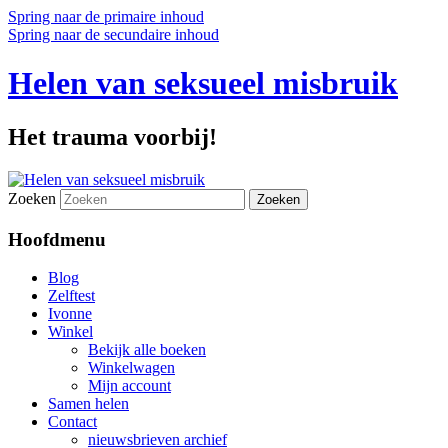
Spring naar de primaire inhoud
Spring naar de secundaire inhoud
Helen van seksueel misbruik
Het trauma voorbij!
Zoeken
Hoofdmenu
Blog
Zelftest
Ivonne
Winkel
Bekijk alle boeken
Winkelwagen
Mijn account
Samen helen
Contact
nieuwsbrieven archief