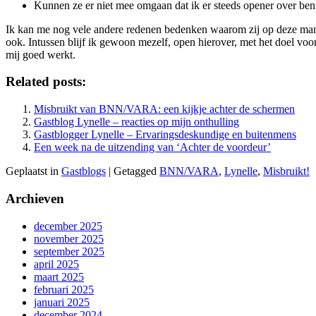
Kunnen ze er niet mee omgaan dat ik er steeds opener over ben
Ik kan me nog vele andere redenen bedenken waarom zij op deze manie
ook. Intussen blijf ik gewoon mezelf, open hierover, met het doel voo
mij goed werkt.
Related posts:
Misbruikt van BNN/VARA: een kijkje achter de schermen
Gastblog Lynelle – reacties op mijn onthulling
Gastblogger Lynelle – Ervaringsdeskundige en buitenmens
Een week na de uitzending van ‘Achter de voordeur’
Geplaatst in
Gastblogs
|
Getagged
BNN/VARA
,
Lynelle
,
Misbruikt!
Archieven
december 2025
november 2025
september 2025
april 2025
maart 2025
februari 2025
januari 2025
december 2024