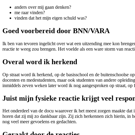
anders over mij gaan denken?
me raar vinden?
vinden dat het mijn eigen schuld was?
Goed voorbereid door BNN/VARA
Ik ben van tevoren ingelicht over wat een uitzending mee kon brengen
reactie te weeg zou brengen. Het voelde als een ware storm van reacti
Overal word ik herkend
Op straat word ik herkend, op de basisschool en de buitenschoolse o
docenten en medestudenten, maar ook studenten van andere opleidingen
inmiddels zeven weken later word ik nog aangesproken op straat, op 
Juist mijn fysieke reactie krijgt veel respo
Het onderdeel van de docu waarover ik het meest zorgen maakte dat ik n
horen dat zij mij zo dankbaar zijn. Zij zich herkennen zich hierin, i
nog veel meer gevoelens en gedachten.
Geraakt door de reacties