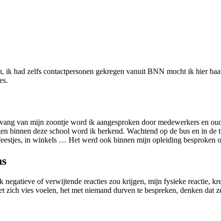
, ik had zelfs contactpersonen gekregen vanuit BNN mocht ik hier baat
es.
pvang van mijn zoontje word ik aangesproken door medewerkers en ouders
 binnen deze school word ik herkend. Wachtend op de bus en in de trei
feestjes, in winkels … Het werd ook binnen mijn opleiding besproken o
ns
egatieve of verwijtende reacties zou krijgen, mijn fysieke reactie, kree
n het zich vies voelen, het met niemand durven te bespreken, denken da