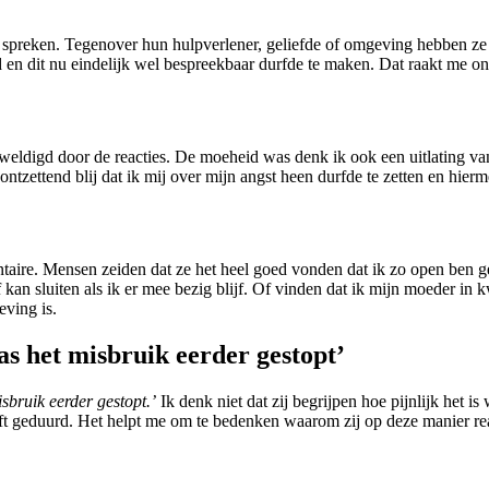
e spreken. Tegenover hun hulpverlener, geliefde of omgeving hebben ze t
d en dit nu eindelijk wel bespreekbaar durfde te maken. Dat raakt me on
ldigd door de reacties. De moeheid was denk ik ook een uitlating van a
 ontzettend blij dat ik mij over mijn angst heen durfde te zetten en hi
taire. Mensen zeiden dat ze het heel goed vonden dat ik zo open ben 
 af kan sluiten als ik er mee bezig blijf. Of vinden dat ik mijn moeder in
eving is.
s het misbruik eerder gestopt’
bruik eerder gestopt.’
Ik denk niet dat zij begrijpen hoe pijnlijk het is
eeft geduurd. Het helpt me om te bedenken waarom zij op deze manier re