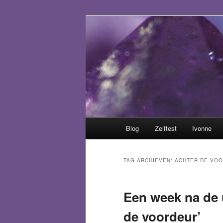
Spring
Spring
Het trauma voorbij!
naar
naar
de
de
Helen van sek
primaire
secundaire
inhoud
inhoud
Hoofdmenu
Blog
Zelftest
Ivonne
TAG ARCHIEVEN:
ACHTER DE VO
Een week na de 
de voordeur’