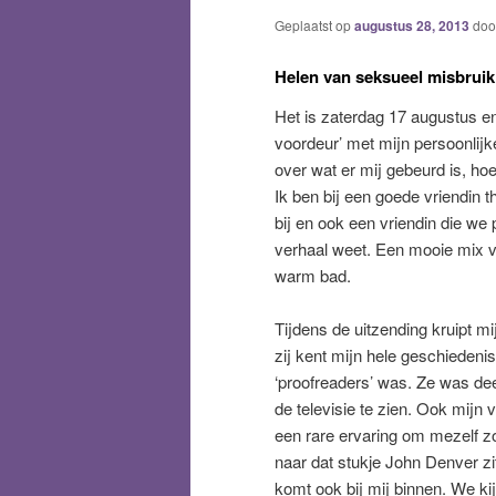
Geplaatst op
augustus 28, 2013
doo
Helen van seksueel misbruik 
Het is zaterdag 17 augustus e
voordeur’ met mijn persoonlijk
over wat er mij gebeurd is, ho
Ik ben bij een goede vriendin thu
bij en ook een vriendin die we
verhaal weet. Een mooie mix v
warm bad.
Tijdens de uitzending kruipt mi
zij kent mijn hele geschiedeni
‘proofreaders’ was. Ze was dee
de televisie te zien. Ook mijn v
een rare ervaring om mezelf zo 
naar dat stukje John Denver zit
komt ook bij mij binnen. We ki