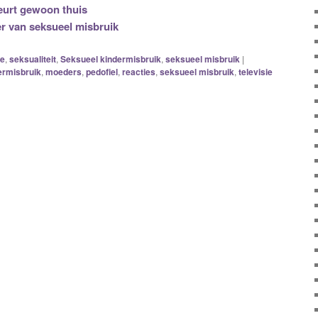
eurt gewoon thuis
er van seksueel misbruik
ie
,
seksualiteit
,
Seksueel kindermisbruik
,
seksueel misbruik
|
ermisbruik
,
moeders
,
pedofiel
,
reacties
,
seksueel misbruik
,
televisie