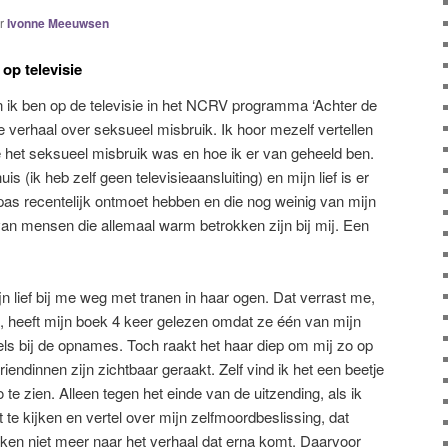
r
Ivonne Meeuwsen
op televisie
n ik ben op de televisie in het NCRV programma ‘Achter de
e verhaal over seksueel misbruik. Ik hoor mezelf vertellen
e het seksueel misbruik was en hoe ik er van geheeld ben.
is (ik heb zelf geen televisieaansluiting) en mijn lief is er
 pas recentelijk ontmoet hebben en die nog weinig van mijn
an mensen die allemaal warm betrokken zijn bij mij. Een
jn lief bij me weg met tranen in haar ogen. Dat verrast me,
s, heeft mijn boek 4 keer gelezen omdat ze één van mijn
ls bij de opnames. Toch raakt het haar diep om mij zo op
riendinnen zijn zichtbaar geraakt. Zelf vind ik het een beetje
te zien. Alleen tegen het einde van de uitzending, als ik
 te kijken en vertel over mijn zelfmoordbeslissing, dat
jken niet meer naar het verhaal dat erna komt. Daarvoor