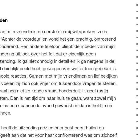
nden
n mijn vriendin is de eerste die mij wil spreken, ze is
 ‘Achter de voordeur’ en vond het een prachtig, ontroerend
onderend. Een andere telefoon bliept: de moeder van mijn
dering uit, ook over het feit dat er eigenlijk geen
zending. Ik ga niet onnodig in detail en ik ga nergens in de
 duidelijk beeld heeft gekregen van wat er toen gebeurd is.
e mooie reacties. Samen met mijn vriendinnen en lief bekijken
voelen zij zich ook vrijer om tussendoor vragen te stellen.
haal nog niet zo kende vraagt honderduit. Ik geef rustig
eten. Dan is het tijd om naar huis te gaan, want zowel mijn
. Het is een spannende avond geweest en dan is het fijn om
annen.
 heeft de uitzending gezien en moest eerst huilen en
geeft aan dat het voor haar confronterend was om zichzelf