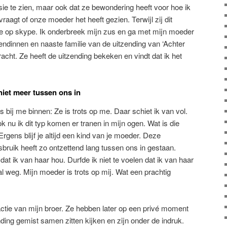
visie te zien, maar ook dat ze bewondering heeft voor hoe ik
raagt of onze moeder het heeft gezien. Terwijl zij dit
e op skype. Ik onderbreek mijn zus en ga met mijn moeder
iendinnen en naaste familie van de uitzending van ‘Achter
acht. Ze heeft de uitzending bekeken en vindt dat ik het
niet meer tussen ons in
 bij me binnen: Ze is trots op me. Daar schiet ik van vol.
 nu ik dit typ komen er tranen in mijn ogen. Wat is die
rgens blijf je altijd een kind van je moeder. Deze
bruik heeft zo ontzettend lang tussen ons in gestaan.
 dat ik van haar hou. Durfde ik niet te voelen dat ik van haar
al weg. Mijn moeder is trots op mij. Wat een prachtig
actie van mijn broer. Ze hebben later op een privé moment
nding gemist samen zitten kijken en zijn onder de indruk.