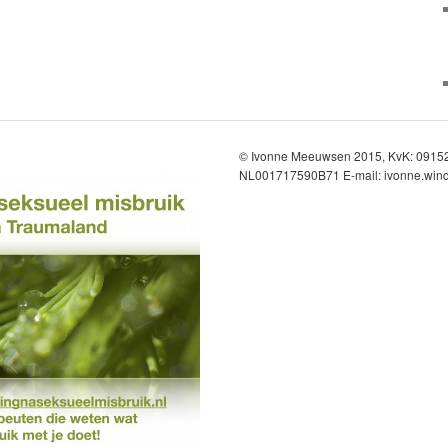
© Ivonne Meeuwsen 2015, KvK: 091
NL001717590B71 E-mail: ivonne.wind