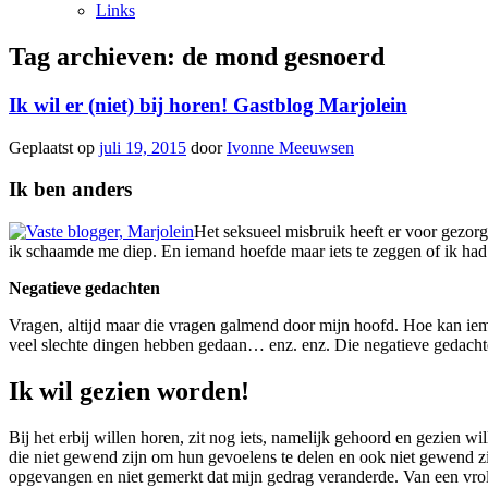
Links
Tag archieven:
de mond gesnoerd
Ik wil er (niet) bij horen! Gastblog Marjolein
Geplaatst op
juli 19, 2015
door
Ivonne Meeuwsen
Ik ben anders
Het seksueel misbruik heeft er voor gezorgd
ik schaamde me diep. En iemand hoefde maar iets te zeggen of ik had 
Negatieve gedachten
Vragen, altijd maar die vragen galmend door mijn hoofd. Hoe kan iem
veel slechte dingen hebben gedaan… enz. enz. Die negatieve gedacht
Ik wil gezien worden!
Bij het erbij willen horen, zit nog iets, namelijk gehoord en gezien 
die niet gewend zijn om hun gevoelens te delen en ook niet gewend zij
opgevangen en niet gemerkt dat mijn gedrag veranderde. Van een vroli