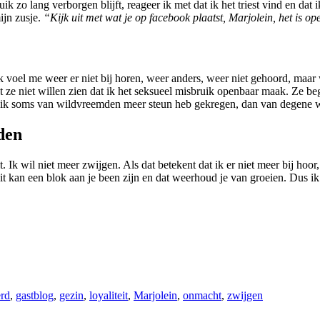
ik zo lang verborgen blijft, reageer ik met dat ik het triest vind en da
mijn zusje.
“Kijk uit met wat je op facebook plaatst, Marjolein, het is o
voel me weer er niet bij horen, weer anders, weer niet gehoord, maar we
 ze niet willen zien dat ik het seksueel misbruik openbaar maak. Ze begr
dat ik soms van wildvreemden meer steun heb gekregen, dan van degene 
jden
lt. Ik wil niet meer zwijgen. Als dat betekent dat ik er niet meer bij hoo
it kan een blok aan je been zijn en dat weerhoud je van groeien. Dus ik
rd
,
gastblog
,
gezin
,
loyaliteit
,
Marjolein
,
onmacht
,
zwijgen