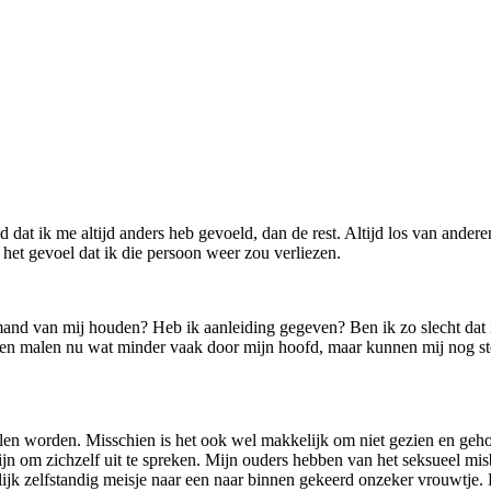
 dat ik me altijd anders heb gevoeld, dan de rest. Altijd los van andere
het gevoel dat ik die persoon weer zou verliezen.
and van mij houden? Heb ik aanleiding gegeven? Ben ik zo slecht dat i
en malen nu wat minder vaak door mijn hoofd, maar kunnen mij nog st
willen worden. Misschien is het ook wel makkelijk om niet gezien en geh
n om zichzelf uit te spreken. Mijn ouders hebben van het seksueel misb
jk zelfstandig meisje naar een naar binnen gekeerd onzeker vrouwtje. 