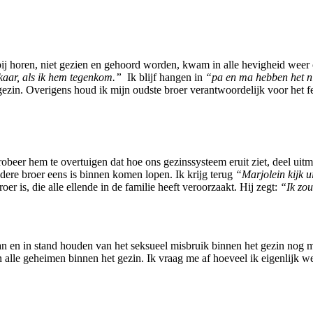
bij horen, niet gezien en gehoord worden, kwam in alle hevigheid weer 
elkaar, als ik hem tegenkom.”
Ik blijf hangen in
“pa en ma hebben het ni
gezin. Overigens houd ik mijn oudste broer verantwoordelijk voor het fei
eer hem te overtuigen dat hoe ons gezinssysteem eruit ziet, deel uitma
dere broer eens is binnen komen lopen. Ik krijg terug
“Marjolein kijk u
r is, die alle ellende in de familie heeft veroorzaakt. Hij zegt:
“Ik zo
 en in stand houden van het seksueel misbruik binnen het gezin nog me
n alle geheimen binnen het gezin. Ik vraag me af hoeveel ik eigenlijk w