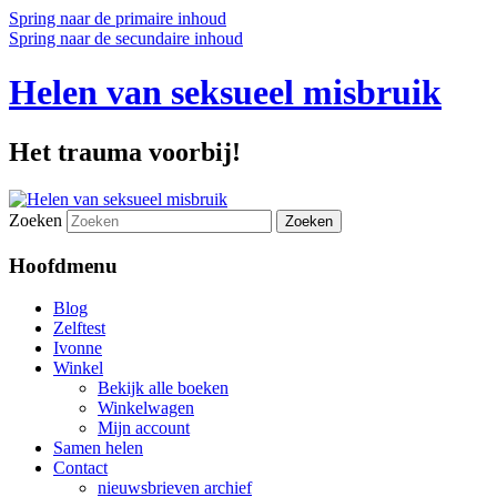
Spring naar de primaire inhoud
Spring naar de secundaire inhoud
Helen van seksueel misbruik
Het trauma voorbij!
Zoeken
Hoofdmenu
Blog
Zelftest
Ivonne
Winkel
Bekijk alle boeken
Winkelwagen
Mijn account
Samen helen
Contact
nieuwsbrieven archief