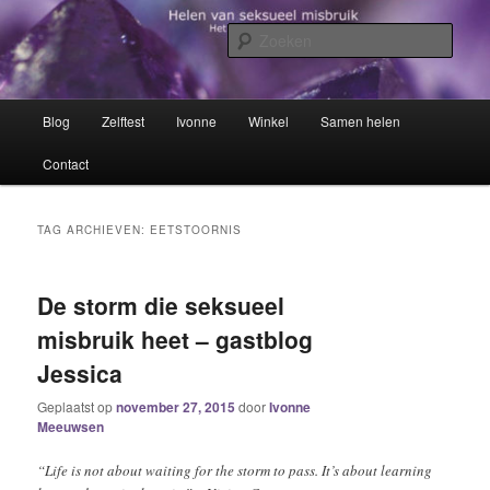
Spring
Spring
Het trauma voorbij!
naar
naar
Zoek
de
de
primaire
secundaire
Helen van seksueel misbruik
inhoud
inhoud
Hoofdmenu
Blog
Zelftest
Ivonne
Winkel
Samen helen
Contact
TAG ARCHIEVEN:
EETSTOORNIS
De storm die seksueel
misbruik heet – gastblog
Jessica
Geplaatst op
november 27, 2015
door
Ivonne
Meeuwsen
“Life is not about waiting for the storm to pass. It’s about learning