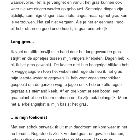
waardevoller. Het is je vangnet en vanuit het gras kunnen ook
weer nieuwe dingen worden op gebouwd. Sommige dingen zijn
tijdelijk, sommige dingen staan iets langer, maar op het gras kun
je vertrouwen. Het zal niet vergaan. Als je het er eenmaal mooi
bij hebt staan en goed onderhoudt, is gras onsterfelijk.
Lang gras…
Ik voel de stilte terwijl mijn hand door het lang geworden gras
strijkt en de sprietjes tussen mijn vingers kriebelen. Dagen heb ik
bij ik het gras gewaakt. De koeien met hun hongerige blikken heb
ik weggejaagd en toen het weken niet regende heb ik het gras
mijn laatste water te gegeven. Ik heb voor vogelverschrikker
gespeeld om de ganzen weg te jagen en ik heb er zelfs tegen
gepraat als niemand keek. Af en toe komt er een boom, een
graanplant of een bloem omhoog en die zijn ook belangrijk. Maar
het allerbelangrijkst is mijn basis: het gras.
…is mijn toekomst
Met een schok ontwaak ik uit mijn dagdroom en kom weer in het
nu terecht. Nog steeds zie ik verdord gras, omgevallen bomen,
kale landbouwgrond en uitgebloeide bloemen. Maar in de