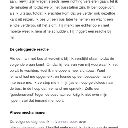
aan. Terwijl zijn vragen steeds meer richting versieren gaan, tel ik
de minuten af totdat we bij het busstation zijn. Ik ben opgelucht
als ik uitstap, totdat ik erachter kom dat we verder ook dezelfde
kant uit reizen. Ik besluit een bus later te nemen en wacht een
eindje verderop, uit het zicht. Hij merkt me echter op en met
moeite weet ik hem af te schudden. Hij triggert een reactie bij
mij.
De getriggerde reactie
Als de man met bus al verdwijnt blijf ik verstijfd staan totdat de
volgende eraan komt. Omdat hij iets van van mij wou waar ik niet
op zit te wachten, voel ik me opeens heel zichtbaar. Want
iemand had me opgemerkt en toonde op een bepaalde manier
interesse me. Ik verstop me in mijn jas en loop geluidloos naar
de bus, in de hoop dat niemand me opmerkt. Zelfs een
“goedenavond” tegen de buschauffeur krijg ik niet over mijn
lippen, stel dat iemand me hoort.
Afweermechanismen
De volgende dag lees ik in
Ivonne’s boek
over
afweermechanismen. Onwillekeurig moet ik denken aan de avond