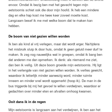
ervoor. Omdat ik bezig ben met het gevecht tegen mijn
eetstoornis schiet ook die door mijn hoofd. Ik heb een mindere
dag en elke hap kost me twee keer zoveel moeite kost.
Langzaam besef ik me met welke boom dat te maken kan
hebben.
De boom van niet gezien willen worden
Ik ben als kind al vrij verlegen, maar dat wordt erger. Na/tijdens
het misbruik sluip ik door huis, omdat ik geen geluid meer durf te
maken. Ik zeg nog nauwelijks wat in groepen, omdat ik bang ben
dat anderen me dan opmerken. Ik denk: als niemand me ziet,
dan ben ik veilig. Uit deze boom groeide mijn eetstoornis. Hij ligt
in het verlengde van niet gezien willen worden. Ik verlies gewicht,
waardoor ik letterlijk minder aanwezig word, minder ruimte
inneem en minder snel wordt opgemerkt (hoop ik). De man in de
bus triggerde bij mij het gevoel te willen verdwijnen, waardoor er
gedachten over minder eten en afvallen omhoog kwamen.
Ooit dans ik in de regen
Mijn eetstoornis is langzaam aan het verdwijnen, ik ben aan het