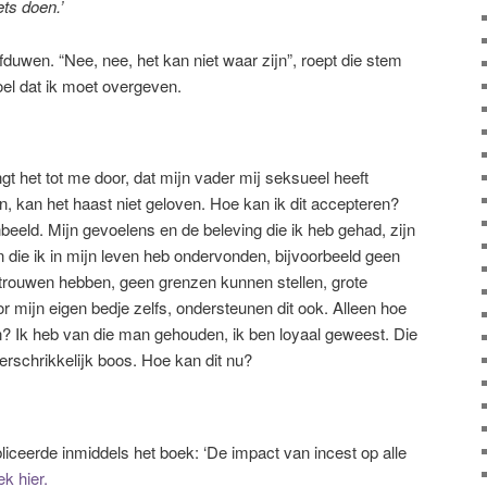
ts doen.’
fduwen. “Nee, nee, het kan niet waar zijn”, roept die stem
voel dat ik moet overgeven.
t het tot me door, dat mijn vader mij seksueel heeft
ven, kan het haast niet geloven. Hoe kan ik dit accepteren?
nbeeld. Mijn gevoelens en de beleving die ik heb gehad, zijn
n die ik in mijn leven heb ondervonden, bijvoorbeeld geen
trouwen hebben, geen grenzen kunnen stellen, grote
r mijn eigen bedje zelfs, ondersteunen dit ook. Alleen hoe
n? Ik heb van die man gehouden, ik ben loyaal geweest. Die
rschrikkelijk boos. Hoe kan dit nu?
iceerde inmiddels het boek: ‘De impact van incest op alle
k hier.