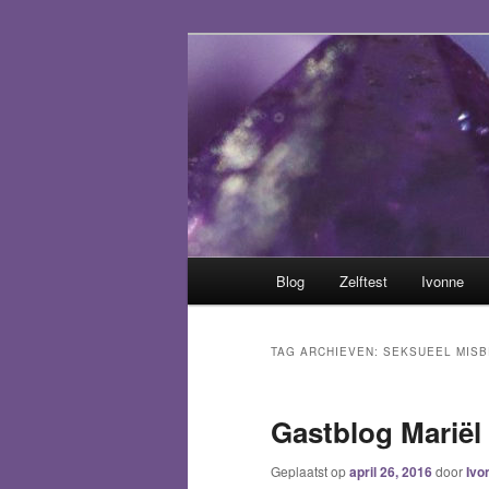
Spring
Spring
Het trauma voorbij!
naar
naar
de
de
Helen van sek
primaire
secundaire
inhoud
inhoud
Hoofdmenu
Blog
Zelftest
Ivonne
TAG ARCHIEVEN:
SEKSUEEL MISB
Gastblog Mariël
Geplaatst op
april 26, 2016
door
Ivo