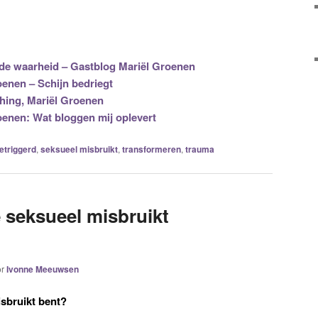
 de waarheid – Gastblog Mariël Groenen
enen – Schijn bedriegt
hing, Mariël Groenen
enen: Wat bloggen mij oplevert
etriggerd
,
seksueel misbruikt
,
transformeren
,
trauma
e seksueel misbruikt
or
Ivonne Meeuwsen
isbruikt bent?