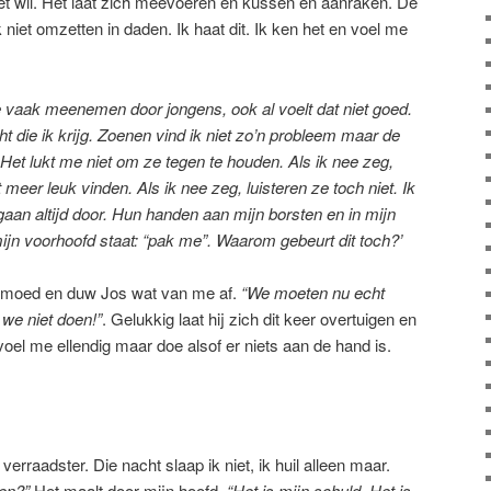
 niet wil. Het laat zich meevoeren en kussen en aanraken. De
 niet omzetten in daden. Ik haat dit. Ik ken het en voel me
me vaak meenemen door jongens, ook al voelt dat niet goed.
ht die ik krijg. Zoenen vind ik niet zo’n probleem maar de
. Het lukt me niet om ze tegen te houden. Als ik nee zeg,
 meer leuk vinden. Als ik nee zeg, luisteren ze toch niet. Ik
gaan altijd door. Hun handen aan mijn borsten en in mijn
 mijn voorhoofd staat: “pak me”. Waarom gebeurt dit toch?’
jn moed en duw Jos wat van me af.
“We moeten nu echt
 we niet doen!”
. Gelukkig laat hij zich dit keer overtuigen en
voel me ellendig maar doe alsof er niets aan de hand is.
erraadster. Die nacht slaap ik niet, ik huil alleen maar.
ren?”
Het maalt door mijn hoofd.
“Het is mijn schuld. Het is