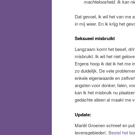
machteloosheid. Ik kan nie
Dat gevoel, ik wil het van me a
in mij weer. En ik krijg het ge
Seksueel misbruikt
Langzaam komt het besef, dring
misbruikt. Ik wil het niet gelo
Ergens hoop ik dat ik het me i
zo duidelijk. De vele probleme
enkele eigenwaarde en zelfver
angsten voor donker, falen, voo
kan ik het misbruik nu plaatse
gedachte alleen al maakt me ve
Update:
Mariël Groenen schreef en publ
levensgebieden’.
Bestel het boe