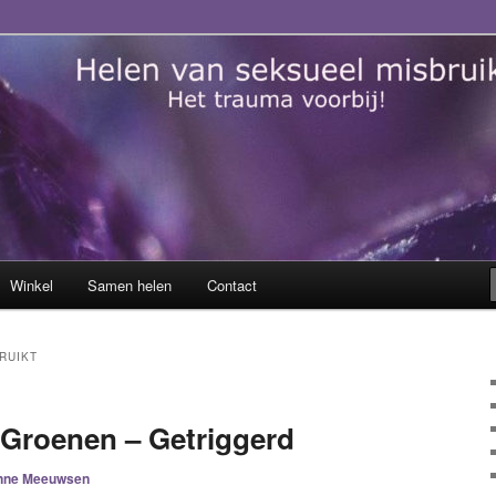
sueel misbruik
Winkel
Samen helen
Contact
RUIKT
 Groenen – Getriggerd
nne Meeuwsen