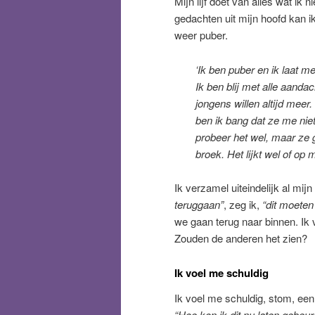
Mijn lijf doet van alles wat ik
gedachten uit mijn hoofd kan ik
weer puber.
‘Ik ben puber en ik laat 
Ik ben blij met alle aandac
jongens willen altijd meer
ben ik bang dat ze me niet
probeer het wel, maar ze 
broek. Het lijkt wel of op
Ik verzamel uiteindelijk al mi
teruggaan”
, zeg ik,
“dit moeten
we gaan terug naar binnen. Ik 
Zouden de anderen het zien?
Ik voel me schuldig
Ik voel me schuldig, stom, een v
“Hoe kon ik dit nu laten gebeu