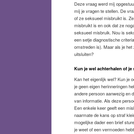
Deze vraag werd mij opgestuur
mij je vragen te stellen. De v
of ze seksueel misbruikt is. Z
misbruikt is en ook dat ze nog
seksueel misbruik. Nou is seks
een setje diagnostische criter
omstreden is). Maar als je het z
uitsluiten?
Kun je wel achterhalen of je
Kan het eigenlijk wel? Kun je 
je geen eigen herinneringen he
andere persoon aanwezig en dat
van informatie. Als deze perso
Een enkele keer geeft een misb
naarmate de kans op straf klein
mogelijke dader een brief sture
je weet of een vermoeden hebt