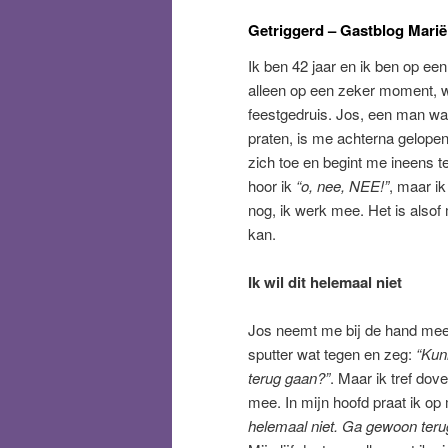
Getriggerd – Gastblog Mari
Ik ben 42 jaar en ik ben op een
alleen op een zeker moment, 
feestgedruis. Jos, een man w
praten, is me achterna gelopen
zich toe en begint me ineens t
hoor ik
“o, nee, NEE!”
, maar ik
nog, ik werk mee. Het is alsof m
kan.
Ik wil dit helemaal niet
Jos neemt me bij de hand mee 
sputter wat tegen en zeg:
“Kun
terug gaan?”
. Maar ik tref dov
mee. In mijn hoofd praat ik op 
helemaal niet. Ga gewoon terug 