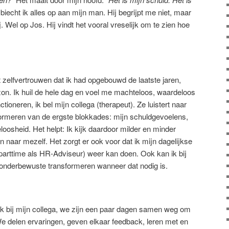
iecht ik alles op aan mijn man. Hij begrijpt me niet, maar
j. Wel op Jos. Hij vindt het vooral vreselijk om te zien hoe
het zelfvertrouwen dat ik had opgebouwd de laatste jaren,
zon. Ik huil de hele dag en voel me machteloos, waardeloos
ctioneren, ik bel mijn collega (therapeut). Ze luistert naar
ormeren van de ergste blokkades: mijn schuldgevoelens,
osheid. Het helpt: Ik kijk daardoor milder en minder
n naar mezelf. Het zorgt er ook voor dat ik mijn dagelijkse
rttime als HR-Adviseur) weer kan doen. Ook kan ik bij
 onderbewuste transformeren wanneer dat nodig is.
k bij mijn collega, we zijn een paar dagen samen weg om
We delen ervaringen, geven elkaar feedback, leren met en